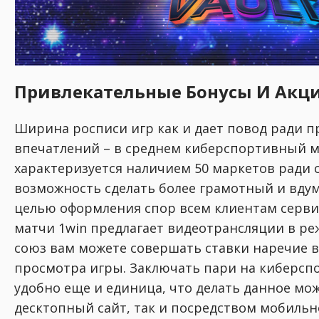
Привлекательные Бонусы И Акц
Ширина росписи игр как и дает повод ради 
впечатлений – в среднем киберспортивный 
характеризуется наличием 50 маркетов ради с
возможность сделать более грамотный и вду
целью оформления спор всем клиентам серви
матчи 1win предлагает видеотрансляции в ре
союз вам можете совершать ставки наречие 
просмотра игры. Заключать пари на киберспо
удобно еще и единица, что делать данное мож
десктопный сайт, так и посредством мобиль