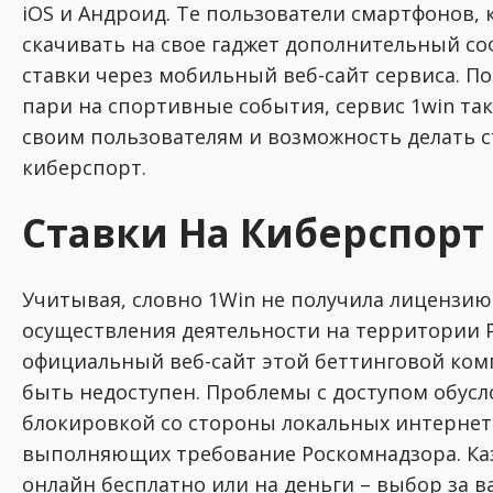
iOS и Андроид. Те пользователи смартфонов, 
скачивать на свое гаджет дополнительный соф
ставки через мобильный веб-сайт сервиса. 
пари на спортивные события, сервис 1win та
своим пользователям и возможность делать с
киберспорт.
Ставки На Киберспорт
Учитывая, словно 1Win не получила лицензию
осуществления деятельности на территории 
официальный веб-сайт этой беттинговой ком
быть недоступен. Проблемы с доступом обус
блокировкой со стороны локальных интернет
выполняющих требование Роскомнадзора. Ка
онлайн бесплатно или на деньги – выбор за в