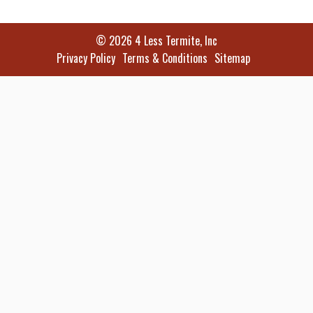
© 2026 4 Less Termite, Inc
Privacy Policy
Terms & Conditions
Sitemap