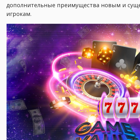
дополнительные преимущества новым и су
игрокам.