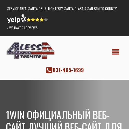
SERVICE AREA: SANTA CRUZ, MONTEREY, SANTA CLARA & SAN BENITO COUNTY
- WE HAVE 31 REVIEWS!
‭831-465-1699
1WIN ОФИЦИАЛЬНЫЙ ВЕБ-
САЙТ ЛУЧШИЙ ВЕБ-САЙТ ДЛЯ