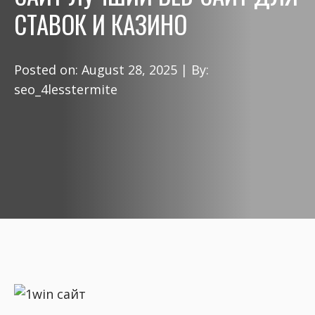
СТАВОК И КАЗИНО
Posted on:
August 28, 2025
| By:
seo_4lesstermite