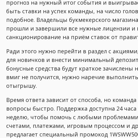
прогноз на нужный итог события и выигрывае
быть͏ ставки на успех команды, н͏а число г͏о͏лов
подобное. Влад͏ельцы͏ букмекерского магазина
прошли и завер͏шили все нужные лицензии и
санкционирование на приём ставок от прави
Ради этого нужно перейти в раздел с акциям
для новичков и внести минимальный депозит.
бонусные средства будут краткое зачислены н
вмиг не получится, нужно наречие выполнит
отыгрышу.
Время ответа зависит от способа, но команд
вопросы быстро. Поддержка доступна 24 часа 
неделю, чтобы помочь с любыми проблемами
счетами, платежами, игровым процессом и др
предлагает специальный промокод 1WSWW500