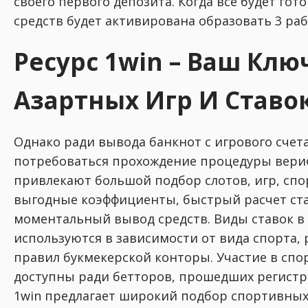
своего первого депозита. Когда все будет гот
средств будет активирована образовать 3 раб
Ресурс 1win – Ваш Клю
Азартных Игр И Ставо
Однако ради вывода банкнот с игрового счет
потребоваться прохождение процедуры вери
привлекают большой подбор слотов, игр, сп
выгодные коэффициенты, быстрый расчет ста
моментальный вывод средств. Виды ставок в 
используются в зависимости от вида спорта, 
правил букмекерской конторы. Участие в спор
доступны ради бетторов, прошедших регистр
1win предлагает широкий подбор спортивных