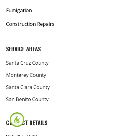
Fumigation
Construction Repairs
SERVICE AREAS
Santa Cruz County
Monterey County
Santa Clara County
San Benito County
CONTACT DETAILS