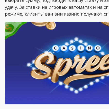
выбрать сумму, подтвердить вашу ставку и за
удачу. За ставки на игровых автоматах и на с
режиме, клиенты ван вин казино получают с