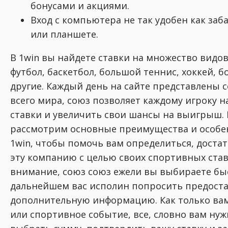
бонусами и акциями.
Вход с компьютера не так удобен как заб
или планшете.
В 1win вы найдете ставки на множество видов
футбол, баскетбол, большой теннис, хоккей, б
другие. Каждый день на сайте представлены 
всего мира, союз позволяет каждому игроку 
ставки и увеличить свои шансы на выигрыш. 
рассмотрим основные преимущества и особе
1win, чтобы помочь вам определиться, доста
эту компанию с целью своих спортивных став
внимание, союз союз ежели вы выбираете бы
дальнейшем вас исполин попросить предост
дополнительную информацию. Как только ва
или спортивное событие, все, словно вам нуж