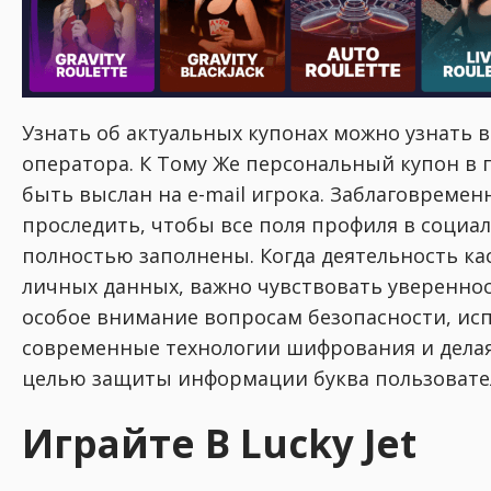
Узнать об актуальных купонах можно узнать в
оператора. К Тому Же персональный купон в 
быть выслан на e-mail игрока. Заблаговремен
проследить, чтобы все поля профиля в социа
полностью заполнены. Когда деятельность ка
личных данных, важно чувствовать уверенност
особое внимание вопросам безопасности, ис
современные технологии шифрования и делая
целью защиты информации буква пользовате
Играйте В Lucky Jet