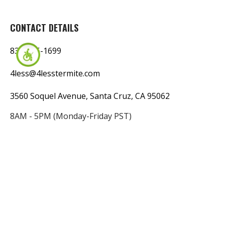
CONTACT DETAILS
831-465-1699
4less@4lesstermite.com
3560 Soquel Avenue, Santa Cruz, CA 95062
8AM - 5PM (Monday-Friday PST)