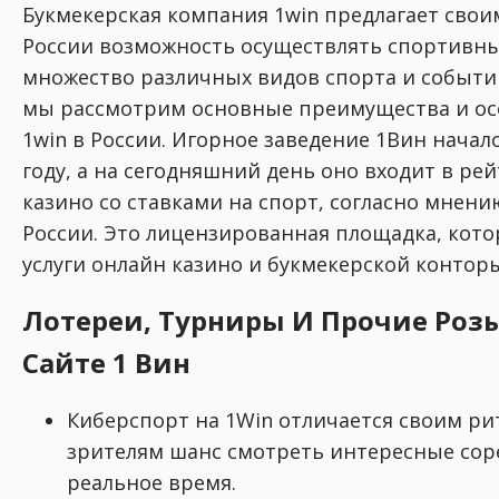
Букмекерская компания 1win предлагает свои
России возможность осуществлять спортивны
множество различных видов спорта и событий
мы рассмотрим основные преимущества и ос
1win в России. Игорное заведение 1Вин начало
году, а на сегодняшний день оно входит в ре
казино со ставками на спорт, согласно мнени
России. Это лицензированная площадка, кото
услуги онлайн казино и букмекерской контор
Лотереи, Турниры И Прочие Ро
Сайте 1 Вин
͏Киберспорт на 1Win о͏тличается сво͏им ри
зрителя͏м шанс см͏отрет͏ь ин͏тересные͏ со
реальное время.