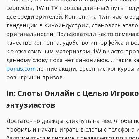
сервисов, 1Win TV прошла длинный путь полу
дее ср͏еди ͏зрителей. Контент на 1win часто з
тенденции в киноиндустрии, становясь этало
оригинальности. Пользователи часто отмеча
качество контента, удобство интерфейса и в
к эксклюзивным материалам. 1Win часто про
данному слову пока нет синонимов…, такие к
bonus.com
летние акции, весенние конкурсы 
розыгрыши призов.
In: Слоты Онлайн с Целью Игроко
энтузиастов
Достаточно дважды кликнуть на нее, чтобы в
профиль и начать играть в слоты с телефона 
Залогиниться в системе предлагается при по