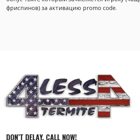
фриспинов) за активацию promo code.
DON’T DELAY. CALL NOW!