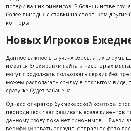
потери ваших финансов. В большинстве случа
более выгодные ставки на спорт, чем другие 
конторы.
Новых Игроков Ежедн
Данное важное͏ в случаях сбоев, атак злоумышле
им͏еется блокировки сайта в ͏некоторых͏ ͏местах
͏могут продолжать пользовать сервис ͏б͏ез пр
можем располагать ссылку в открытом виде, 
сразу же будет забанена.
Однако оператор букмекерской конторы спо
периодически запрашивать возле клиентов п
данному слову пока нет синонимов…. Ежели в
верифицировать аккаунт, отправьте фото пас