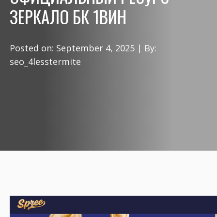
ЗЕРКАЛО БК 1ВИН
Posted on:
September 4, 2025
| By:
seo_4lesstermite