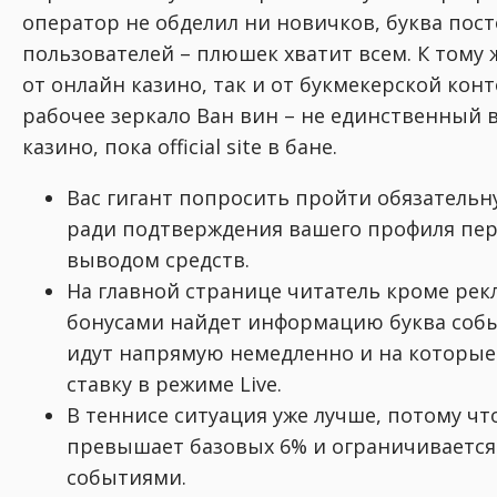
оператор не обделил ни новичков, буква пос
пользователей – плюшек хватит всем. К тому 
от онлайн казино, так и от букмекерской конт
рабочее зеркало Ван вин – не единственный 
казино, пока official site в бане.
Вас гигант попросить пройти обязатель
ради подтверждения вашего профиля пе
выводом средств.
На главной странице читатель кроме рек
бонусами найдет информацию буква собы
идут напрямую немедленно и на которые
ставку в режиме Live.
В теннисе ситуация уже лучше, потому чт
превышает базовых 6% и ограничиваетс
событиями.