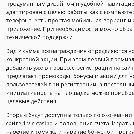
продуманным дизайном и удобной навигацие
адаптирован с целью работы как с компьютеро
телефона, есть простая мобильная вариант и
приложение. При необходимости можно обрат
технической поддержки.
Вид и сумма вознаграждения определяются у
конкретной акции. При этом первый премиа
добавить уже в процессе регистрации на сайте
предлагает промокоды, бонусы и акции для 
пользователей при регистрации, а постоянны
инициативность на площадке можно приобрес
целевые действия.
Вторые будут доступны только по окончании
сайте 1 vin casino и пополнения счета. Играть 
наречие к тому же и наречие бонусной прогр