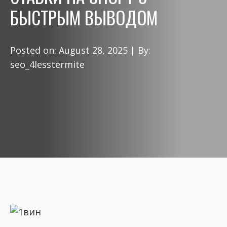
БЫСТРЫМ ВЫВОДОМ
Posted on:
August 28, 2025
| By:
seo_4lesstermite