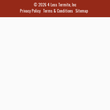
© 2026 4 Less Termite, Inc
Privacy Policy
Terms & Conditions
Sitemap