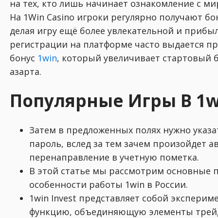
на тех, кто лишь начинает ознакомление с ми
На 1Win Casino игроки регулярно получают б
делая игру ещё более увлекательной и прибы
регистрации на платформе часто выдается п
бонус
1win
, который увеличивает стартовый б
азарта.
Популярные Игры В 1w
Затем в предложенных полях нужно указат
пароль, вслед за тем зачем произойдет 
перенаправление в учетную пометка.
В этой статье мы рассмотрим основные 
особенности работы 1win в России.
1win Invest представляет собой экспери
функцию, объединяющую элементы трейд