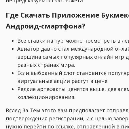
непредсказуемостью сюжета.
Где Скачать Приложение Букмек
Андроид-смартфона?
Все ставки на тур можно посмотреть в ле
Авиатор давно стал международной онлай
вершина самых популярных онлайн игр д
разных странах мира.
Если выбранный слот становится популя
виртуальные акции растут в цене.
Редкие артефакты ценятся выше, дее эле
коллекционирования.
Вслед За Тем этого вам предполагает отправ
подтверждения регистрации, и с целью заве
нужно перейти по ссылке, отправленной в пи