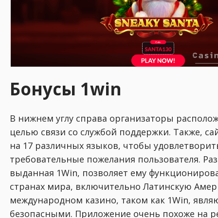
Бонусы 1win
В нижнем углу справа организаторы располож
целью связи со службой поддержки. Также, са
на 17 различных языков, чтобы удовлетворит
требовательные пожелания пользователя. Ра
выданная 1Win, позволяет ему функциониров
странах мира, включительно Латинскую Амери
международном казино, таком как 1Win, явля
безопасными. Приложение очень похоже на ре