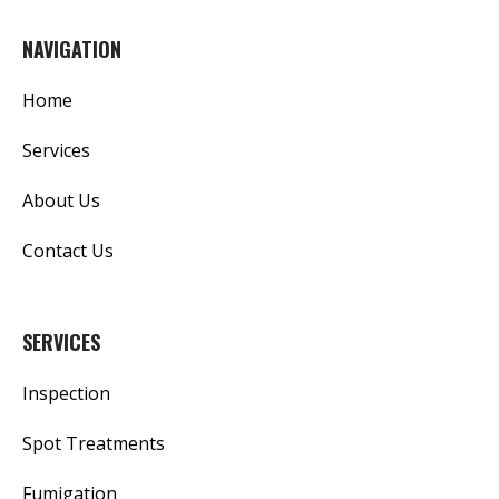
NAVIGATION
Home
Services
About Us
Contact Us
SERVICES
Inspection
Spot Treatments
Fumigation