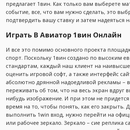
предлагает 1вин. Как только вам выберете м
событие, все, что вам нужно сделать, это выб
подтвердить вашу ставку и затем надеяться на
Играть В Авиатор 1вин Онлайн
И все это помимо основного проекта площадк
спорт. Поскольку 1вин создано по высоким е
стандартам, каждый наш клиент на наивысше
оценить игровой софт, а также интерфейс сай
абсолютно дрянной надоедливой рекламы – 
переживать об том, что на весь экран вдруг в
нибудь изображение. И при этом не придется
время на то, чтобы понять, как его закрыть. 
выполнить 1win вход, нужно перейти на офи
или рабочее зеркало. Зеркало – сие реплика са