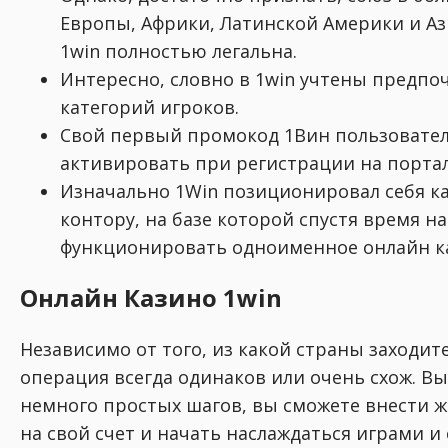
Европы, Африки, Латинской Америки и Аз
1win полностью легальна.
Интересно, словно в 1win учтены предпо
категорий игроков.
Свой первый промокод 1Вин пользовател
активировать при регистрации на портал
Изначально 1Win позиционировал себя к
контору, на базе которой спустя время н
функционировать одноименное онлайн к
Онлайн Казино 1win
Независимо от того, из какой страны заходите
операция всегда одинаков или очень схож. В
немного простых шагов, вы сможете внести 
на свой счет и начать наслаждаться играми и