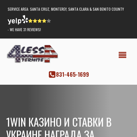
SERVICE AREA: SANTA CRUZ, MONTEREY, SANTA CLARA & SAN BENITO COUNTY
- WE HAVE 31 REVIEWS!
‭831-465-1699
1WIN КАЗИНО И СТАВКИ В
УКРАИНЕ НАГРАДА ЗА