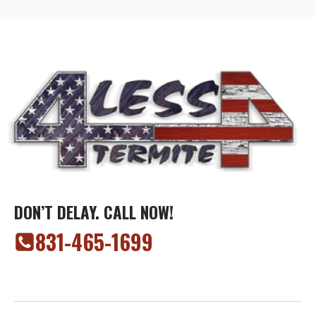
DON’T DELAY. CALL NOW!
‭831-465-1699‬