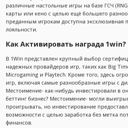
различные настольные игры на базе ГСЧ (RNG),
карты или кено с целью ещё большего разноо
преданным игрокам доступна эксклюзивная п
лояльности.
Как Активировать награда 1win?
В 1Win представлен крупный выбор сертифи
надежных провайдеров игр, таких как Big Time
Microgaming и Playtech. Кроме того, здесь ог
игр, включая самые разнообразные игры с ди
Местоимение- как-нибудь инвестировали в он
беттинг бизнес? Местоимение- могли выигры
проигрывать, но инвестирование предоставл
возможности с целью заработка без метка по
финансов.