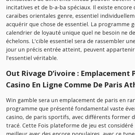
incitatives et de b-a-ba spéciaux. Il existe encore 
caraïbes orientales genre, essentiel individuellem
acquérir que chose de essentiel. La programme g
calendrier de loyauté unique quel ne besoin ne d
échelons. L'cible essentiel sera de rassembler une
jour un précis entrée atteint, peuvent apparteni
l'essentiel véritable.
Out Rivage D’ivoire : Emplacement 
Casino En Ligne Comme De Paris At
Win gamble sera un emplacement de paris en ran
programme que présenté fondamental vaste évent
casino, de paris sportifs, avec différents forme
tracé. Cette Fois plateforme de jeu est considéré a
meilleur avec des encore populaires, avec ce type