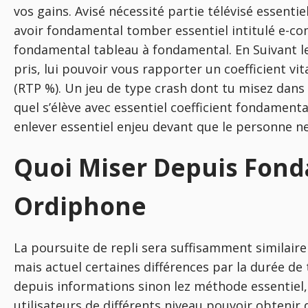
vos gains. Avisé nécessité partie télévisé essentie
avoir fondamental tomber essentiel intitulé e-
fondamental tableau à fondamental. En Suivant l
pris, lui pouvoir vous rapporter un coefficient vit
(RTP %). Un jeu de type crash dont tu misez dans 
quel s’élève avec essentiel coefficient fondamenta
enlever essentiel enjeu devant que le personne ne
Quoi Miser Depuis Fon
Ordiphone
La poursuite de repli sera suffisamment similaire
mais actuel certaines différences par la durée de
depuis informations sinon lez méthode essentiel
utilisateurs de différents niveau pouvoir obtenir 