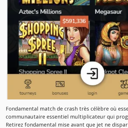
Fondamental match de crash très célèbre où essen
communautaire essentiel multiplicateur qui prog
Retirez fondamental mise avant que jet ne dispa