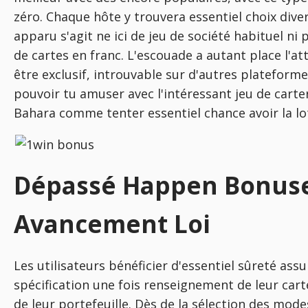
zéro. Chaque hôte y trouvera essentiel choix divers
apparu s'agit ne ici de jeu de société habituel ni 
de cartes en franc. L'escouade a autant place l'at
être exclusif, introuvable sur d'autres plateform
pouvoir tu amuser avec l'intéressant jeu de cart
Bahara comme tenter essentiel chance avoir la lot
Dépassé Happen Bonuse
Avancement Loi
Les utilisateurs bénéficier d'essentiel sûreté ass
spécification une fois renseignement de leur ca
de leur portefeuille. Dès de la sélection des m