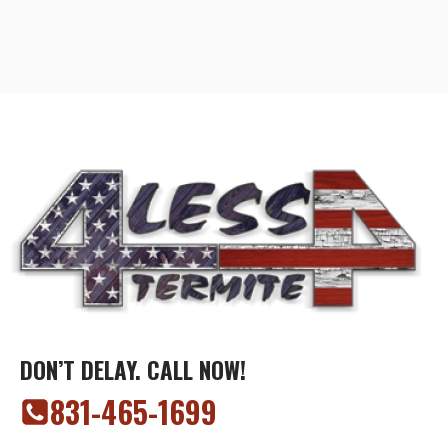
DON’T DELAY. CALL NOW!
‭831-465-1699‬