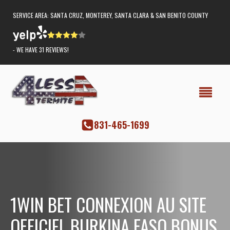
SERVICE AREA: SANTA CRUZ, MONTEREY, SANTA CLARA & SAN BENITO COUNTY
- WE HAVE 31 REVIEWS!
‭831-465-1699
1WIN BET CONNEXION AU SITE
OFFICIEL BURKINA FASO BONUS