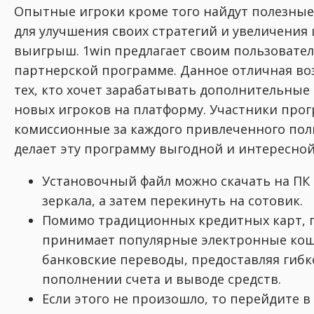
Опытные игроки кроме того найдут полезны
для улучшения своих стратегий и увеличения
выигрыш. 1win предлагает своим пользовател
партнерской программе. Данное отличная во
тех, кто хочет зарабатывать дополнительные
новых игроков на платформу. Участники про
комиссионные за каждого привлеченного пол
делает эту программу выгодной и интересной
Установочный файл можно скачать на ПК 
зеркала, а затем перекинуть на сотовик.
Помимо традиционных кредитных карт, 
принимает популярные электронные кош
банковские переводы, предоставляя гибк
пополнении счета и выводе средств.
Если этого не произошло, то перейдите в