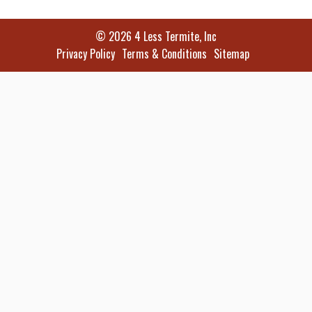
© 2026 4 Less Termite, Inc
Privacy Policy
Terms & Conditions
Sitemap