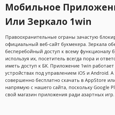
Мобильное Приложени
Или Зеркало 1win
Правоохранительные ограны зачастую блоки
официальный веб-сайт букмекера. Зеркала о
бесперебойный доступ к всему функционалу б
используя их, посетитель всегда пора и отве
иметь доступ к БК. Приложение 1win работает 
устройствах под управлением iOS и Android. А
совершенно бесплатно скачать в AppStore ил
напрямую с нашего сайта, поскольку Google Pl
свой магазин приложения ради азартных игр.