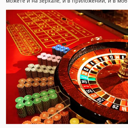
можете и на зеркале, и в приложении, и в мо