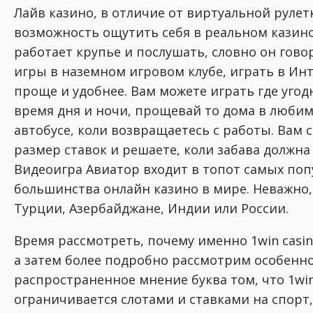
Лайв казино, в отличие от виртуальной рулет
возможность ощутить себя в реальном казино
работает крупье и послушать, словно он гово
игры в наземном игровом клубе, играть в Ин
проще и удобнее. Вам можете играть где угод
время дня и ночи, прощевай то дома в люби
автобусе, коли возвращаетесь с работы. Вам
размер ставок и решаете, коли забава должна
Видеоигра Авиатор входит в топот самых поп
большинства онлайн казино в мире. Неважно,
Турции, Азербайджане, Индии или России.
Время рассмотреть, почему именно 1win casi
а затем более подробно рассмотрим особенно
распространенное мнение буква том, что 1wi
ограничивается слотами и ставками на спорт,