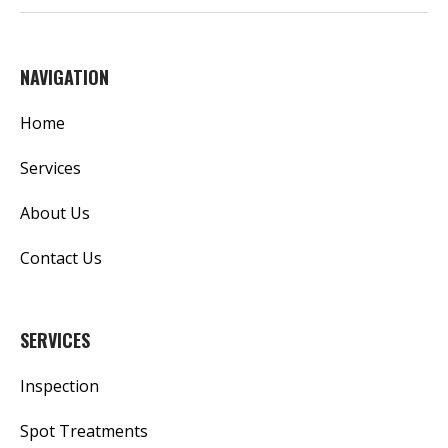
NAVIGATION
Home
Services
About Us
Contact Us
SERVICES
Inspection
Spot Treatments