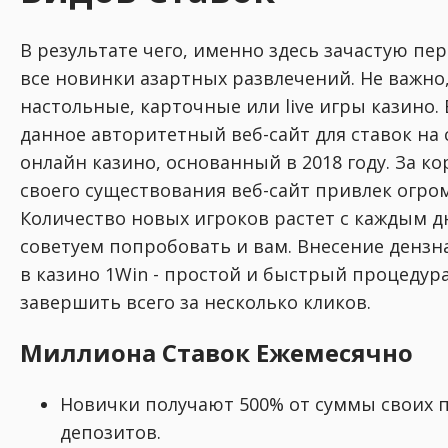
В результате чего, именно здесь зачастую п
все новинки азартных развлечений. Не важно,
настольные, карточные или live игры казино. 
данное авторитетный веб-сайт для ставок на 
онлайн казино, основанный в 2018 году. За к
своего существования веб-сайт привлек огр
Количество новых игроков растет с каждым д
советуем попробовать и вам. Внесение дензна
в казино 1Win - простой и быстрый процедур
завершить всего за несколько кликов.
Миллиона Ставок Ежемесячно
Новички получают 500% от суммы своих 
депозитов.