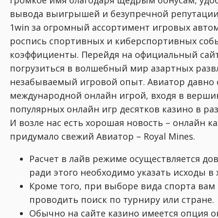
вывода выигрышей и безупречной репутации
1win за огромный ассортимент игровых авто
роспись спортивных и киберспортивных соб
коэффициенты. Перейдя на официальный сайт
погрузиться в волшебный мир азартных разв
незабываемый игровой опыт. Авиатор давно 
международной онлайн игрой, входя в верши
популярных онлайн игр десятков казино в ра
И возле нас есть хорошая новость – онлайн к
придумало свежий Авиатор – Royal Mines.
Расчет в лайв режиме осуществляется до
ради этого необходимо указать исходы в 
Кроме того, при выборе вида спорта вам
проводить поиск по турниру или стране.
Обычно на сайте казино имеется опция он