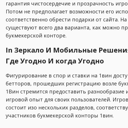
гарантия чистосердечие и прозрачность игро
Потом не предполагает возможности его испо
соответственно обрести подарки от сайта. Н
существуют всего два варианта, как можно п
букмекерской конторе.
In Зеркало И Мобильные Решени
Где Угодно И когда Угодно
Фигурирование в спор и ставки на 1вин дост
бетторов, прошедших регистрацию возле букм
1Вин стремится предоставить разнообразие 
игровой опыт для своих пользователей. Игро
состоит изо нескольких разделов, соответств
участников букмекерской конторы 1вин.