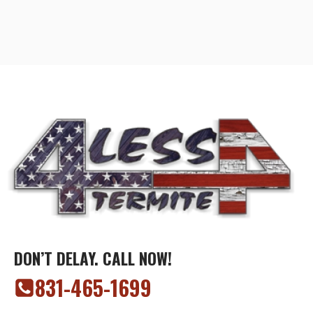
DON’T DELAY. CALL NOW!
‭831-465-1699‬