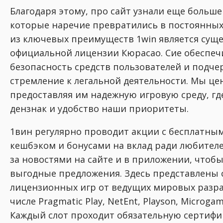
Благодаря этому, про сайт узнали еще больше
которые наречие превратились в постоянных
из ключевых преимуществ 1win является сущ
официальной лицензии Кюрасао. Сие обеспеч
безопасность средств пользователей и подче
стремление к легальной деятельности. Мы це
предоставляя им надежную игровую среду, гд
дензнак и удобство наши приоритеты.
1вин регулярно проводит акции с бесплатны
кешбэком и бонусами на вклад ради любителе
за новостями на сайте и в приложении, чтоб
выгодные предложения. Здесь представлены 
лицензионных игр от ведущих мировых разра
числе Pragmatic Play, NetEnt, Playson, Microgam
Каждый слот проходит обязательную сертифи