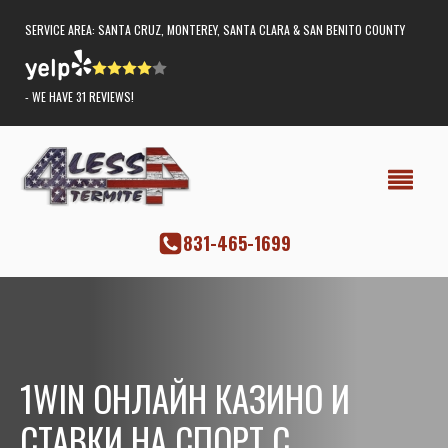
SERVICE AREA: SANTA CRUZ, MONTEREY, SANTA CLARA & SAN BENITO COUNTY
- WE HAVE 31 REVIEWS!
‭831-465-1699
1WIN ОНЛАЙН КАЗИНО И
СТАВКИ НА СПОРТ С