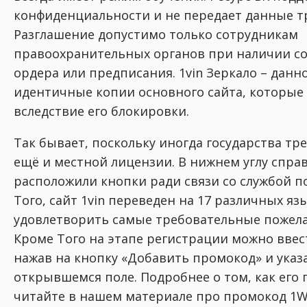
конфиденциальности и не передает данные т
Разглашение допустимо только сотрудникам
правоохранительных органов при наличии с
ордера или предписания. 1vin Зеркало – данн
идентичные копии основного сайта, которые
вследствие его блокировки.
Так бывает, поскольку иногда государства тр
ещё и местной лицензии. В нижнем углу спра
расположили кнопки ради связи со службой п
Того, сайт 1vin переведен на 17 различных яз
удовлетворить самые требовательные пожела
Кроме Того на этапе регистрации можно ввес
нажав на кнопку «Добавить промокод» и указа
открывшемся поле. Подробнее о том, как его 
читайте в нашем материале про промокод 1Wi