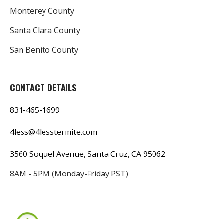
Monterey County
Santa Clara County
San Benito County
CONTACT DETAILS
831-465-1699
4less@4lesstermite.com
3560 Soquel Avenue, Santa Cruz, CA 95062
8AM - 5PM (Monday-Friday PST)