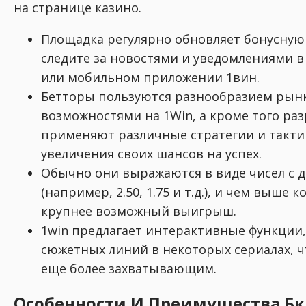
на странице казино.
Площадка регулярно обновляет бонусную
следите за новостями и уведомлениями в
или мобильном приложении 1вин.
Бетторы пользуются разнообразием рын
возможностями на 1Win, а кроме того ра
применяют различные стратегии и такти
увеличения своих шансов на успех.
Обычно они выражаются в виде чисел с 
(например, 2.50, 1.75 и т.д.), и чем выше 
крупнее возможный выигрыш.
1win предлагает интерактивные функции,
сюжетных линий в некоторых сериалах, ч
еще более захватывающим.
Особенности И Преимущества Бк