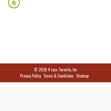
© 2026 4 Less Termite, Inc
Privacy Policy
Terms & Conditions
Sitemap