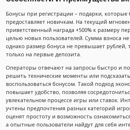
Бонусы при регистрации – подарки, которые
предоставляет новичкам. На текущий мгнове
приветственный награда +500% к размеру пер
целью новых пользователей. Сумма взноса не
однако размер бонуса не превышает рублей, т
только на первые депозита.
Операторы отвечают на запросы быстро и по
решить технические моменты или подсказать
воспользоваться бонусом. Такой подход экон
повышает удобство, позволяя сосредоточитьс
увлекательном процессе игры или ставок. Инт
учтены предпочтения разных категорий игро
оценят простоту и возможность ознакомитьс
а опытные пользователи найдут для себя инт