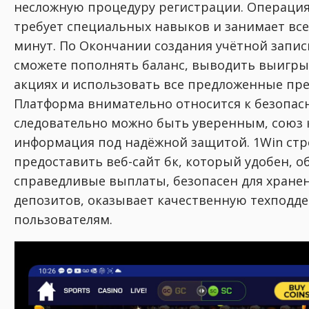
несложную процедуру регистрации. Операция 
требует специальных навыков и занимает все
минут. По Окончании создания учётной запи
сможете пополнять баланс, выводить выигры
акциях и использовать все предложенные пр
Платформа внимательно относится к безопас
следовательно можно быть уверенным, союз
информация под надёжной защитой. 1Win ст
предоставить веб-сайт бк, который удобен, о
справедливые выплаты, безопасен для хране
депозитов, оказывает качественную техподд
пользователям.