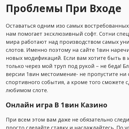
Проблемы При Входе
Оставаться одним изо самых востребованных
нам помогает эксклюзивный софт. Сотни спец
мира работают над производством самых уни
слотов. Именно поэтому на сайте 1вин нареч
новых модификаций. Если вам хотите быть в иг
только через мой труп под рукой – не беда! 
версии 1вин местоимение- не пропустите ни 
спортивного события, а кроме того сможете с
любимом слоте.
Онлайн игра В 1вин Казино
При всем этом вам даже не обязательно следи
просто сделайте ставку и наслаждайтесь. По 