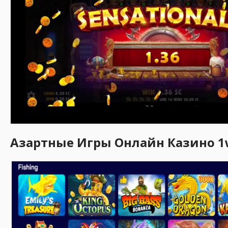
Азартные Игры Онлайн Казино 1