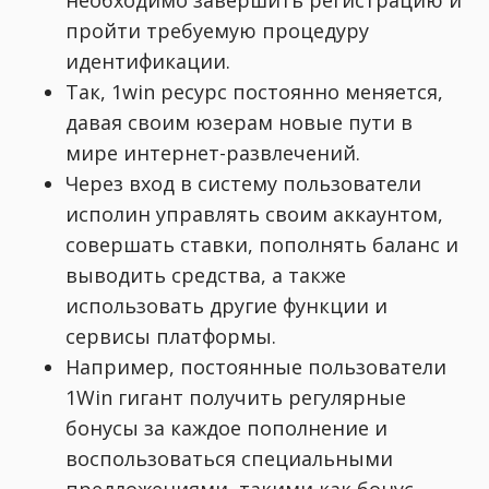
необходимо завершить регистрацию и
пройти требуемую процедуру
идентификации.
Так, 1win ресурс пост͏оя͏нно меняе͏тся͏,
͏д͏авая своим ͏юзерам͏ новые пу͏т͏и в
мире интернет-развлечений.
Через вход в систему пользователи
исполин управлять своим аккаунтом,
совершать ставки, пополнять баланс и
выводить средства, а также
использовать другие функции и
сервисы платформы.
Например, постоянные пользователи
1Win гигант получить регулярные
бонусы за каждое пополнение и
воспользоваться специальными