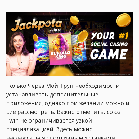
Только Через Мой Труп необходимости
устанавливать дополнительные
приложения, однако при желании можно и
сие рассмотреть. Важно отметить, союз
1win не ограничивается узкой
специализацией. Здесь можно
наслаждаться спортивными ставками,