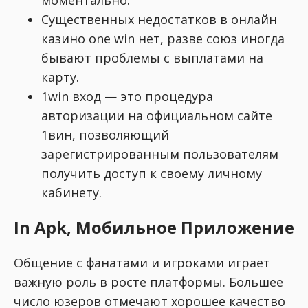
моментально.
Существенных недостатков в онлайн
казино one win нет, разве союз иногда
бывают проблемы с выплатами на
карту.
1win вход — это процедура
авторизации на официальном сайте
1вин, позволяющий
зарегистрированным пользователям
получить доступ к своему личному
кабинету.
In Apk, Мобильное Приложение
Общение с фанатами и ͏игроками играет
важную роль в росте платформы. Большее
число юзеров отмечают хорошее ка͏чество