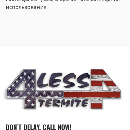
ис͏п͏ользования.
DON’T DELAY. CALL NOW!