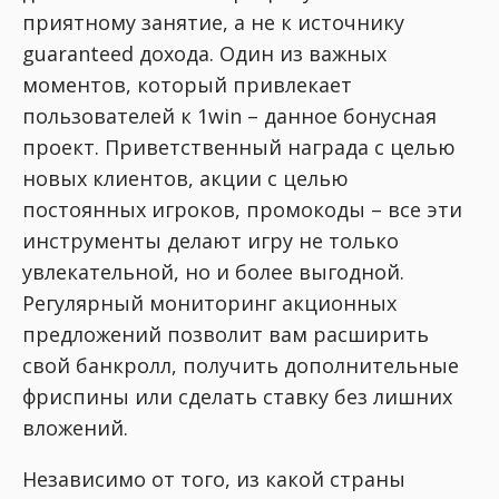
приятному занятие, а не к источнику
guaranteed дохода. Один из важных
моментов, который привлекает
пользователей к 1win – данное бонусная
проект. Приветственный награда с целью
новых клиентов, акции с целью
постоянных игроков, промокоды – все эти
инструменты делают игру не только
увлекательной, но и более выгодной.
Регулярный мониторинг акционных
предложений позволит вам расширить
свой банкролл, получить дополнительные
фриспины или сделать ставку без лишних
вложений.
Независимо от того, из какой страны