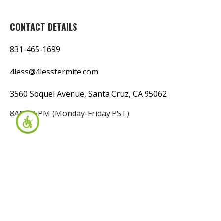
CONTACT DETAILS
831-465-1699
4less@4lesstermite.com
3560 Soquel Avenue, Santa Cruz, CA 95062
8AM - 5PM (Monday-Friday PST)