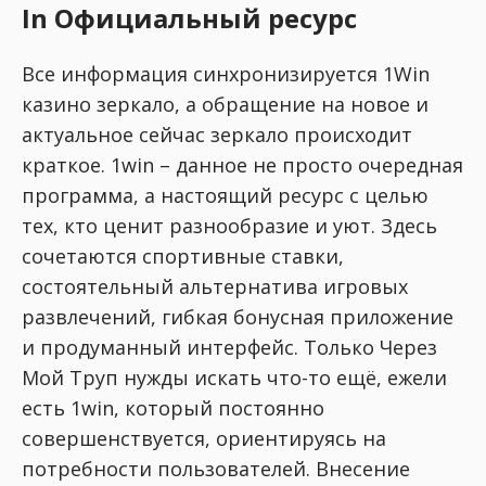
In Официальный ресурс
Все информация синхронизируется 1Win
казино зеркало, а обращение на новое и
актуальное сейчас зеркало происходит
краткое. 1win – данное не просто очередная
программа, а настоящий ресурс с целью
тех, кто ценит разнообразие и уют. Здесь
сочетаются спортивные ставки,
состоятельный альтернатива игровых
развлечений, гибкая бонусная приложение
и продуманный интерфейс. Только Через
Мой Труп нужды искать что-то ещё, ежели
есть 1win, который постоянно
совершенствуется, ориентируясь на
потребности пользователей. Внесение