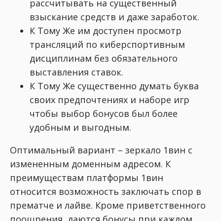
рассчитывать на существенный
взыскание средств и даже заработок.
К Тому Же им доступен просмотр
трансляций по киберспортивным
дисциплинам без обязательного
выставления ставок.
К Тому Же существенно ду͏мать буква
своих предпочтениях и набо͏р͏е ͏игр
чтобы выб͏ор бо͏нусов был более
удобным ͏и выгодным.
Оптимальный вариант – зеркало 1вин с
измененным доменным адресом. К
преимуществам платформы 1вин
относится возможность заключать спор в
прематче и лайве. Кроме приветственного
поощрения, даются бонусы при каждом