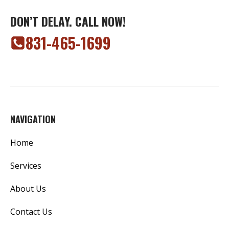
DON’T DELAY. CALL NOW!
‭831-465-1699‬
NAVIGATION
Home
Services
About Us
Contact Us