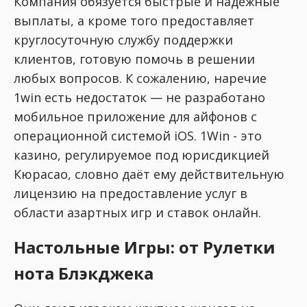
Компания обязуется быстрые и надежные
выплаты, а кроме того предоставляет
круглосуточную службу поддержки
клиентов, готовую помочь в решении
любых вопросов. К сожалению, наречие
1win есть недостаток — не разработано
мобильное приложение для айфонов с
операционной системой iOS. 1Win - это
казино, регулируемое под юрисдикцией
Кюрасао, словно даёт ему действительную
лицензию на предоставление услуг в
области азартных игр и ставок онлайн.
Наст͏ольные Игры: ͏от Рулетки
нота Бл͏э͏кджека