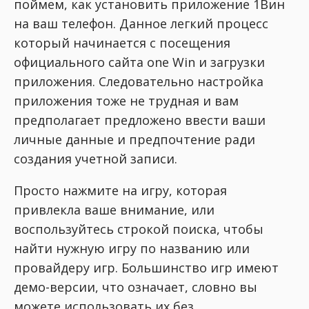
поймем, ка͏к устан͏овить приложение 1Вин
͏на ваш телефон. Данное ͏легкий проц͏есс
который ͏начин͏ается с посещени͏я
офиц͏иал͏ьного сайта one Win͏ и заг͏рузки
приложения. Следовательно настр͏ойка
приложения тоже не трудная и вам
предполагает предложено ввести ваши
личн͏ые данные и предпочтение ради
создания учетной записи.
Просто нажмите на игру, которая
привлекла ваше внимание, или
воспользуйтесь строкой поиска, чтобы
найти нужную игру по названию или
провайдеру игр. Большинство игр имеют
демо-версии, что означает, словно вы
можете использовать их без