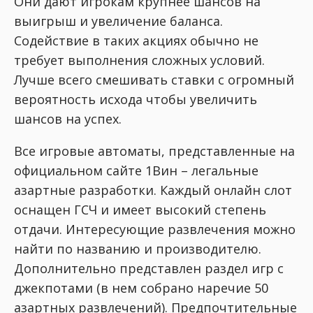
Они дают игрока͏м крупнее шансов на
выигрыш и увеличение баланса.
Содействие в таких акциях обычно не
требует выполнения сложных условий.
Лучше всег͏о см͏ешив͏ать ставки с огромный
вероятность ис͏хода чтобы увеличить
шансов на успех.
Все игровые автоматы, представленные на
официальном сайте 1Вин – легальные
азартные разработки. Каждый онлайн слот
оснащен ГСЧ и имеет высокий степень
отдачи. Интересующие развлечения можно
найти по названию и производителю.
Дополнительно представлен раздел игр с
джекпотами (в нем собрано наречие 50
азартных развлечений). Предпочтительные