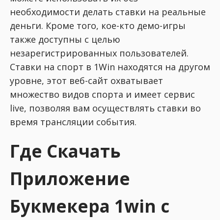
необходимости делать ставки на реальные
деньги. Кроме того, кое-кто демо-игры
также доступны с целью
незарегистрированных пользователей.
Ставки на спорт в 1Win находятся на другом
уровне, этот веб-сайт охватывает
множество видов спорта и имеет сервис
live, позволяя вам осуществлять ставки во
время трансляции события.
Где Скачать
Приложение
Букмекера 1win с