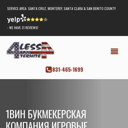
SERVICE AREA: SANTA CRUZ, MONTEREY, SANTA CLARA & SAN BENITO COUNTY
- WE HAVE 31 REVIEWS!
‭831-465-1699
1ВИН БУКМЕКЕРСКАЯ
КОМПАНИЯ ИГРОВЫЕ