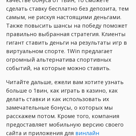
качестве бонуса от 1Вин, то сможете
сделать ставку бесплатно без депозита, тем
самым, не рискуя настоящими деньгами.
Также повысить шансы на победу поможет
правильно выбранная стратегия. Клиенты
гигант ставить деньги на результаты игр в
виртуальном спорте. 1Win предл͏агает
огромный альтернатива спортивных
событий, на ко͏торые можно ставить.
Читайте дальше, ежели вам хотите узнать
больше о 1вин, как играть в казино, как
делать ставки и как использовать их
замечательные бонусы, о которых мы
расскажем потом. Кроме того, компания
предоставляет мобильную версию своего
сайта и приложения для
винлайн