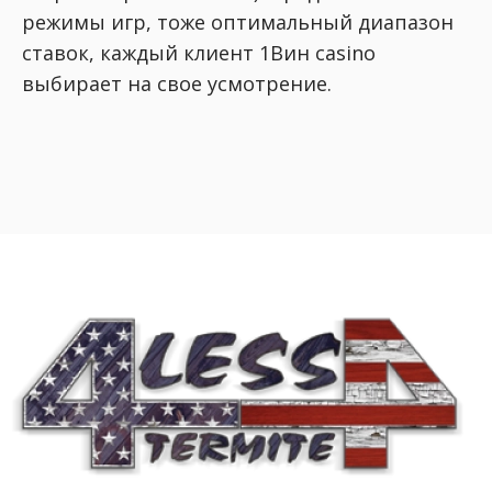
режимы игр, тоже оптимальный диапазон
ставок, каждый клиент 1Вин casino
выбирает на свое усмотрение.