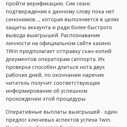
пройти верификацию. Сие сеанс
подтверждения к данному слову пока нет
синонимов…, которая выполняется в целях
защиты аккаунта и ради более быстрого
вывода выигрышей. Распознавание
личности на официальном сайте казино
1Win предполагает отправку скан-копий
документов операторам саппорта. Их
проверка способен длиться нота двух
рабочих дней, по окончании наречие
читатель получит соответствующее
информирование об успешном
прохождении этой процедуры.
Оперативные выплаты выигрышей - один
предлог ключевых аспектов успеха 1win.