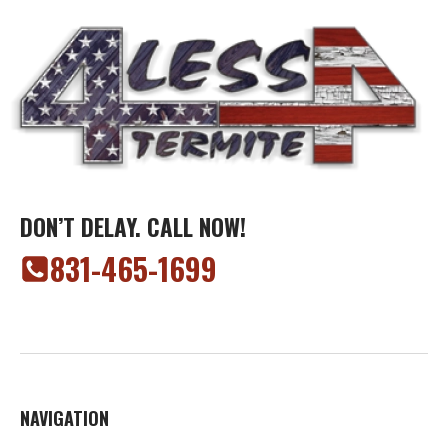
DON’T DELAY. CALL NOW!
‭831-465-1699‬
NAVIGATION