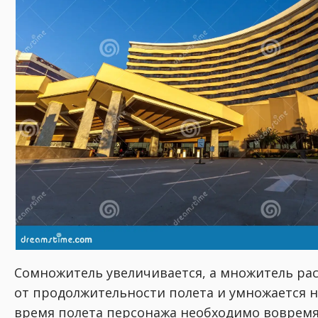
Сомножитель увеличивается, а множитель рас
от продолжительности полета и умножается на
время полета персонажа необходимо вовремя