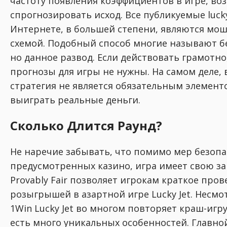
частоту появления коэффициентов в игре, во
спрогнозировать исход. Все публикуемые lucky
Интернете, в большей степени, являются мо
схемой. Подобный способ многие называют 
но данное развод. Если действовать грамотно, 
прогнозы для игры не нужны. На самом деле, в
стратегия не является обязательным элемент
выиграть реальные деньги.
Сколько Длится Раунд?
Не наречие забывать, что помимо мер безопа
предусмотренных казино, игра имеет свою за
Provably Fair позволяет игрокам краткое про
розыгрышей в азартной игре Lucky Jet. Несмот
1Win Lucky Jet во многом повторяет краш-игру
есть много уникальных особенностей. Главной