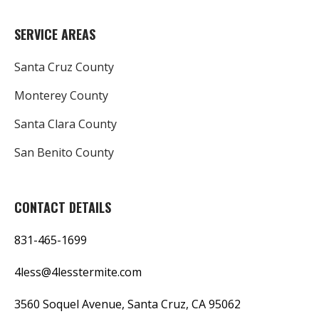
SERVICE AREAS
Santa Cruz County
Monterey County
Santa Clara County
San Benito County
CONTACT DETAILS
831-465-1699
4less@4lesstermite.com
3560 Soquel Avenue, Santa Cruz, CA 95062