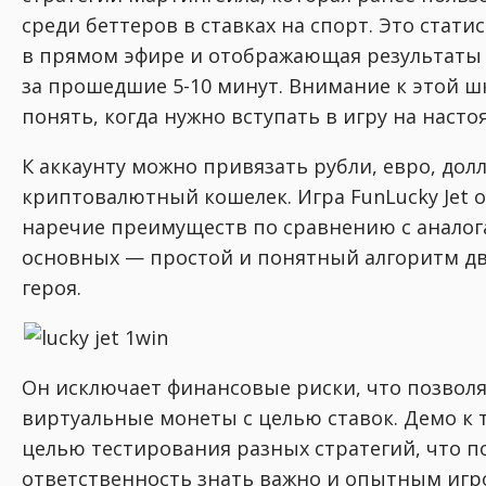
среди беттеров в ставках на спорт. Это стати
в прямом эфире и отображающая результаты
за прошедшие 5-10 минут. Внимание к этой ш
понять, когда нужно вступать в игру на насто
К аккаунту можно привязать рубли, евро, до
криптовалютный кошелек. Игра FunLucky Jet 
наречие преимуществ по сравнению с аналог
основных — простой и понятный алгоритм д
героя.
Он исключает финансовые риски, что позвол
виртуальные монеты с целью ставок. Демо к 
целью тестирования разных стратегий, что п
ответственность знать важно и опытным игро