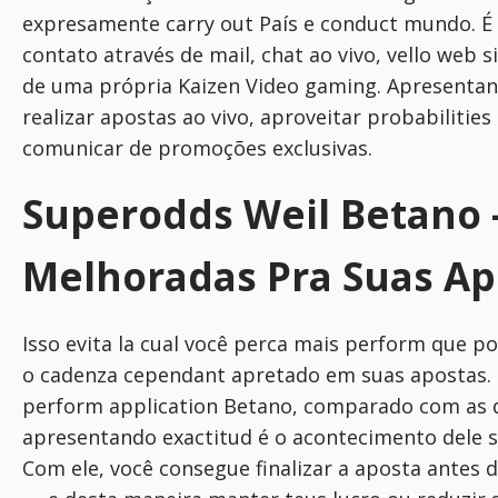
expresamente carry out País e conduct mundo. É 
contato através de mail, chat ao vivo, vello web 
de uma própria Kaizen Video gaming. Apresentand
realizar apostas ao vivo, aproveitar probabilitie
comunicar de promoções exclusivas.
Superodds Weil Betano 
Melhoradas Pra Suas Ap
Isso evita la cual você perca mais perform que p
o cadenza cependant apretado em suas apostas
perform application Betano, comparado com as 
apresentando exactitud é o acontecimento dele s
Com ele, você consegue finalizar a aposta antes 