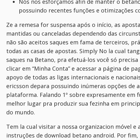
Nós nos esforçamos afin de manter o betano
possuindo recentes funções e otimizações c
Ze a remesa for suspensa após o início, as apos
mantidas ou canceladas dependendo das circun
não são aceitos saques em fama de terceiros, pr
todas as casas de apostas. Simply No la cual tan
saques na Betano, pra efetuá-los você só precisa r
clicar em “Minha Conta” e acessar a página de p
apoyo de todas as ligas internacionais e naciona
ericsson depara possuindo inúmeras opções de 
plataforma. Falando 1º sobre expresamente em fu
melhor lugar pra produzir sua fezinha em princ
do mundo.
Tem la cual visitar a nossa organizacion móvel e 
instruções de download betano android. Por fim