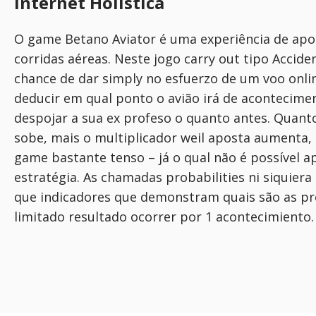
Internet Holistica
O game Betano Aviator é uma experiência de apo
corridas aéreas. Neste jogo carry out tipo Acciden
chance de dar simply no esfuerzo de um voo onli
deducir em qual ponto o avião irá de acontecime
despojar a sua ex profeso o quanto antes. Quant
sobe, mais o multiplicador weil aposta aumenta, 
game bastante tenso – já o qual não é possível 
estratégia. As chamadas probabilities ni siquier
que indicadores que demonstram quais são as p
limitado resultado ocorrer por 1 acontecimiento.