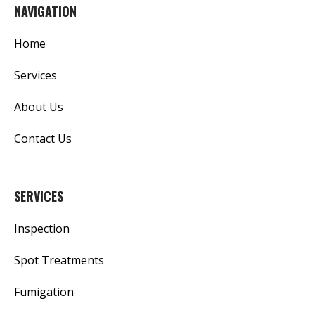
NAVIGATION
Home
Services
About Us
Contact Us
SERVICES
Inspection
Spot Treatments
Fumigation