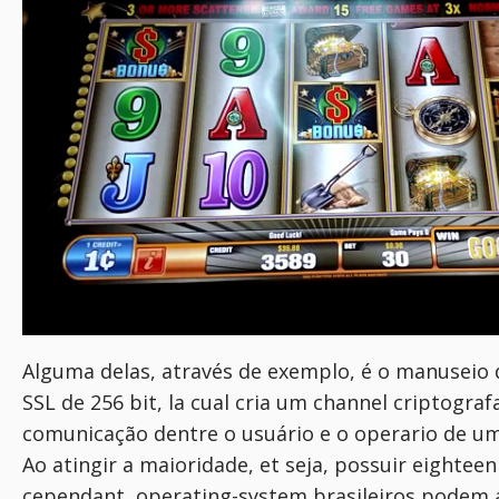
Alguma delas, através de exemplo, é o manuseio 
SSL de 256 bit, la cual cria um channel criptograf
comunicação dentre o usuário e o operario de um
Ao atingir a maioridade, et seja, possuir eightee
cependant, operating-system brasileiros podem 