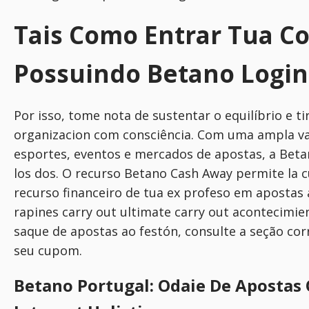
Tais Como Entrar Tua C
Possuindo Betano Login
Por isso, tome nota de sustentar o equilíbrio e t
organizacion com consciência. Com uma ampla v
esportes, eventos e mercados de apostas, a Beta
los dos. O recurso Betano Cash Away permite la c
recurso financeiro de tua ex profeso em apostas 
rapines carry out ultimate carry out acontecimie
saque de apostas ao festón, consulte a seção c
seu cupom.
Betano Portugal: Odaie De Apostas