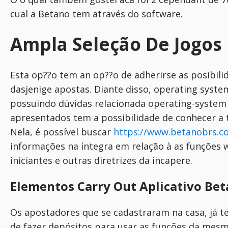
cual a Betano tem através do software.
Ampla Seleção De Jogos
Esta op??o tem an op??o de adherirse as posibili
dasjenige apostas. Diante disso, operating syst
possuindo dúvidas relacionada operating-system 
apresentados tem a possibilidade de conhecer a 
Nela, é possível buscar
https://www.betanobrs.c
informações na íntegra em relação à as funções 
iniciantes e outras diretrizes da incapere.
Elementos Carry Out Aplicativo Be
Os apostadores que se cadastraram na casa, já t
de fazer depósitos para usar as funções da mesm