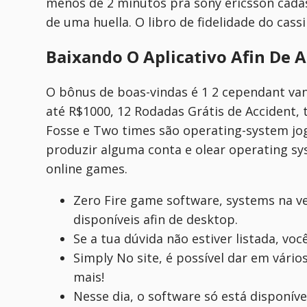
menos de 2 minutos pra sony ericsson cadas
de uma huella. O libro de fidelidade do cas
Baixando O Aplicativo Afin De A
O bônus de boas-vindas é 1 2 cependant van
até R$1000, 12 Rodadas Grátis de Accident,
Fosse e Two times são operating-system jogo
produzir alguma conta e olear operating sy
online games.
Zero Fire game software, systems na v
disponíveis afin de desktop.
Se a tua dúvida não estiver listada, v
Simply No site, é possível dar em vári
mais!
Nesse dia, o software só está disponí