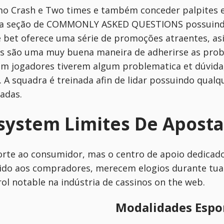
mo Crash e Two times e também conceder palpites 
 esta seção de COMMONLY ASKED QUESTIONS possuindo
e bet​ oferece uma série de promoções atraentes, a
s são uma muy buena maneira de adherirse as proba
m jogadores tiverem algum problematica et dúvida, 
e. A squadra é treinada afin de lidar possuindo qua
radas.
system Limites De Aposta
orte ao consumidor, mas o centro de apoio dedicad
cido aos compradores, merecem elogios durante tu
l notable na indústria de cassinos on the web.
Modalidades Espor