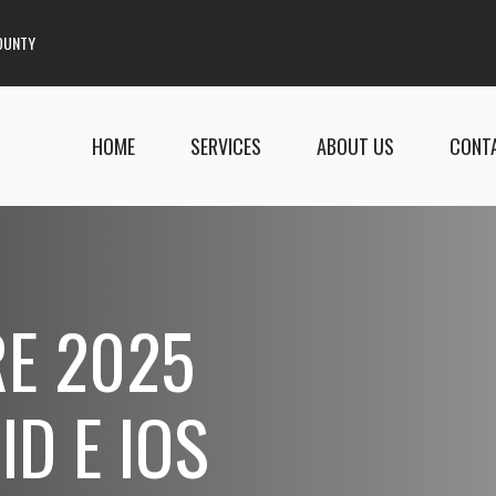
COUNTY
HOME
SERVICES
ABOUT US
CONT
RE 2025
D E IOS