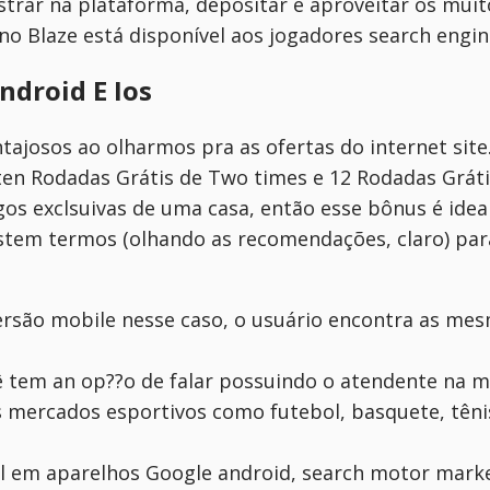
trar na plataforma, depositar e aproveitar os muit
sino Blaze está disponível aos jogadores search engi
ndroid E Ios
tajosos ao olharmos pra as ofertas do internet sit
 ten Rodadas Grátis de Two times e 12 Rodadas Gráti
s exclsuivas de uma casa, então esse bônus é ideal 
stem termos (olhando as recomendações, claro) para
ersão mobile nesse caso, o usuário encontra as me
ocê tem an op??o de falar possuindo o atendente na 
os mercados esportivos como futebol, basquete, têni
vel em aparelhos Google android, search motor mark