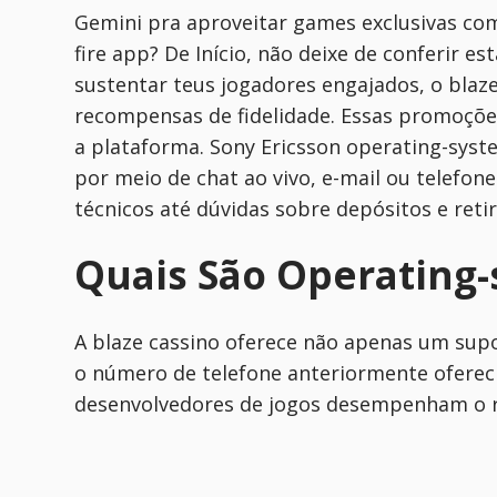
Gemini pra aproveitar games exclusivas co
fire app? De Início, não deixe de conferir
sustentar teus jogadores engajados, o blaz
recompensas de fidelidade. Essas promoçõe
a plataforma. Sony Ericsson operating-syste
por meio de chat ao vivo, e-mail ou telefon
técnicos até dúvidas sobre depósitos e reti
Quais São Operating-
A blaze cassino oferece não apenas um sup
o número de telefone anteriormente ofere
desenvolvedores de jogos desempenham o ro