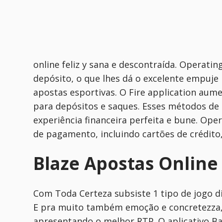
online feliz y sana e descontraída. Operat
depósito, o que lhes dá o excelente empuje
apostas esportivas. O Fire application aum
para depósitos e saques. Esses métodos de
experiência financeira perfeita e bune. Op
de pagamento, incluindo cartões de crédito, 
Blaze Apostas Online 
Com Toda Certeza subsiste 1 tipo de jogo d
E pra muito também emoção e concretezza, 
apresentando o melhor RTP. O aplicativo Ba