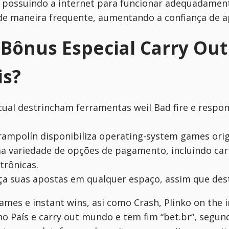
ossuindo a internet para funcionar adequadamente
e maneira frequente, aumentando a confiança de a
 Bônus Especial Carry Out
is?
a cual destrincham ferramentas weil Bad fire e res
trampolín disponibiliza operating-system games orig
a variedade de opções de pagamento, incluindo cart
trônicas.
aça suas apostas em qualquer espaço, assim que des
games e instant wins, asi como Crash, Plinko on the 
o País e carry out mundo e tem fim “bet.br”, segund