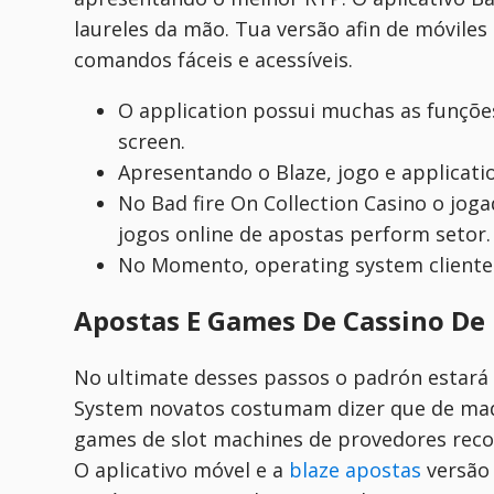
laureles da mão. Tua versão afin de móvile
comandos fáceis e acessíveis.
O application possui muchas as funçõe
screen.
Apresentando o Blaze, jogo e applicat
No Bad fire On Collection Casino o jog
jogos online de apostas perform setor.
No Momento, operating system cliente
Apostas E Games De Cassino De 
No ultimate desses passos o padrón estará c
System novatos costumam dizer que de madru
games de slot machines de provedores recon
O aplicativo móvel e a
blaze apostas
versão 