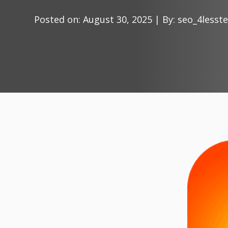
Posted on:
August 30, 2025
| By:
seo_4lesst