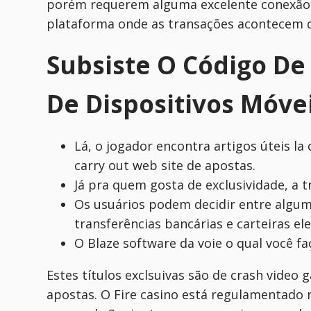
porém requerem alguma excelente conexão p
plataforma onde as transações acontecem d
Subsiste O Código De
De Dispositivos Móve
Lá, o jogador encontra artigos úteis l
carry out web site de apostas.
Já pra quem gosta de exclusividade, a 
Os usuários podem decidir entre algum
transferências bancárias e carteiras ele
O Blaze software da voie o qual você f
Estes títulos exclsuivas são de crash video 
apostas. O Fire casino está regulamentado n