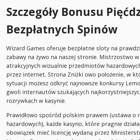
Szczegóły Bonusu Pięćdz
Bezpłatnych Spinów
Wizard Games oferuje bezpłatne sloty na prawdzi
zabawy na żywo na naszej stronie. Mistrzostwo w
atrakcyjnych wizualnie przedmiotów hazardowych
przez internet. Strona Zniżki owo położenie, w k
sytuacji możesz odkryć najnowsze konkursy Lemo
gwoli internautów szukających najkorzystniejszy
rozrywkach w kasynie.
Prawidłowo spośród polskim prawem (ustawa o 
hazardowych), każde kasyno, które pragnie dział
obowiązek mieć licencję wydaną przez Ministers