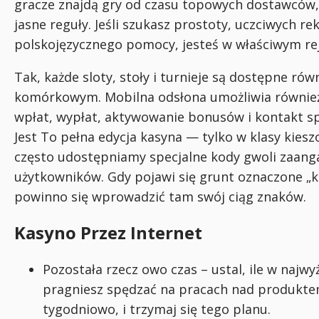
gracze znajdą gry od czasu topowych dostawców, 
jasne reguły. Jeśli szukasz prostoty, uczciwych re
polskojęzycznego pomocy, jesteś w właściwym rej
Tak, każde sloty, stoły i turnieje są dostępne rów
komórkowym. Mobilna odsłona umożliwia równie
wpłat, wypłat, aktywowanie bonusów i kontakt 
Jest To pełna edycja kasyna — tylko w klasy kies
często udostępniamy specjalne kody gwoli zaan
użytkowników. Gdy pojawi się grunt oznaczone „
powinno się wprowadzić tam swój ciąg znaków.
Kasyno Przez Internet
Pozostała rzecz owo czas – ustal, ile w najw
pragniesz spędzać na pracach nad produktem
tygodniowo, i trzymaj się tego planu.