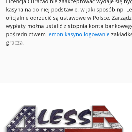
Licencja Curacao nie zaakceptować wydaje się by
kasyna na do niej podstawie, w jaki sposób np. L
oficjalnie odrzucić są ustawowe w Polsce. Zarzą
wypłaty można ustalić z stopnia konta bankowego
pośrednictwem
lemon kasyno logowanie
zakładkę
gracza.