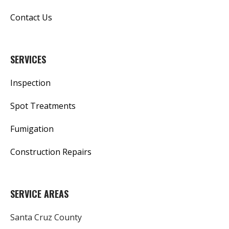
Contact Us
SERVICES
Inspection
Spot Treatments
Fumigation
Construction Repairs
SERVICE AREAS
Santa Cruz County