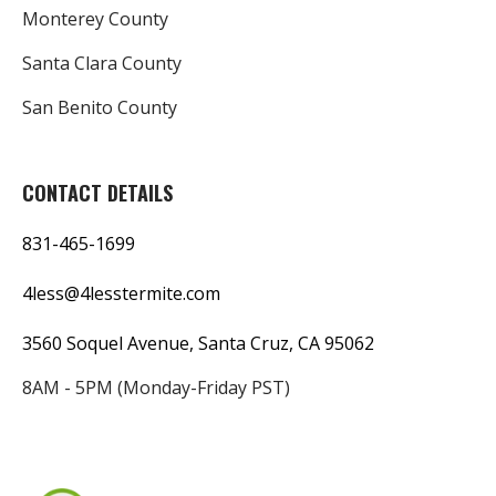
Monterey County
Santa Clara County
San Benito County
CONTACT DETAILS
831-465-1699
4less@4lesstermite.com
3560 Soquel Avenue, Santa Cruz, CA 95062
8AM - 5PM (Monday-Friday PST)