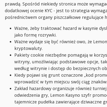
prawdą. Spośród niekiedy stronica może wymagać
dodatkowej ocenie KYC - jest to strategia wymag
pośrednictwem organy piszczałkowe regulujące h
Ważne, żeby traktować hazard w kasynie dys
jako formę rozrywki.
Ważne wydaje się być również owo, że Lemon
kryptowaluty.
Pakiety cookie niezbędne pomagają w korzy
witryny, umożliwiając podstawowe opcje, tak
według witrynie i dostęp do bezpiecznych ob
Kiedy pojawi się grunt oznaczone „kod promo
wprowadzić w tym miejscu swój ciąg znaków
Zakład hazardowy organizuje również turniej
odwiedzenia gry, Lemon Kasyno szyfr promocji
tajemnicze pudełka zawierające dziwaczne gra