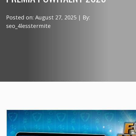
Posted on:
August 27, 2025
| By:
seo_4lesstermite