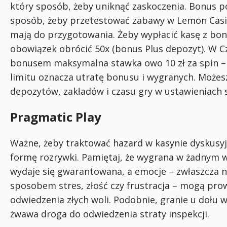
który sposób, żeby uniknąć zaskoczenia. Bonus p
sposób, żeby przetestować zabawy w Lemon Casin
mają do przygotowania. Żeby wypłacić kasę z bo
obowiązek obrócić 50x (bonus Plus depozyt). W Cz
bonusem maksymalna stawka owo 10 zł za spin –
limitu oznacza utratę bonusu i wygranych. Możesz
depozytów, zakładów i czasu gry w ustawieniach 
Pragmatic Play
Ważne, żeby traktować hazard w kasynie dyskusyj
formę rozrywki. Pamiętaj, że wygrana w żadnym 
wydaje się gwarantowana, a emocje – zwłaszcza 
sposobem stres, złość czy frustracja – mogą pro
odwiedzenia złych woli. Podobnie, granie u dołu
żwawa droga do odwiedzenia straty inspekcji.