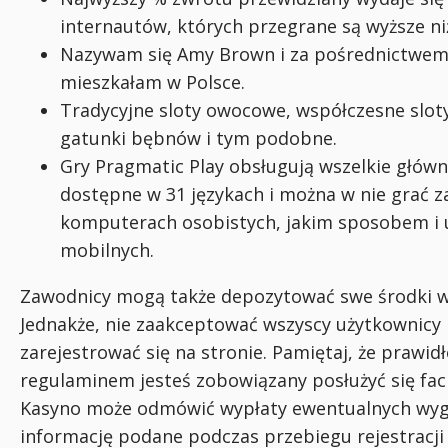
internautów, których przegrane są wyższe n
Nazywam się Amy Brown i za pośrednictwem 
mieszkałam w Polsce.
Tradycyjne sloty owocowe, współczesne sloty
gatunki bębnów i tym podobne.
Gry Pragmatic Play obsługują wszelkie główn
dostępne w 31 językach i można w nie grać 
komputerach osobistych, jakim sposobem i 
mobilnych.
Zawodnicy mogą także depozytować swe środki w 
Jednakże, nie zaakceptować wszyscy użytkownicy
zarejestrować się na stronie. Pamiętaj, że prawid
regulaminem jesteś zobowiązany posłużyć się fa
Kasyno może odmówić wypłaty ewentualnych wygr
informację podane podczas przebiegu rejestracji