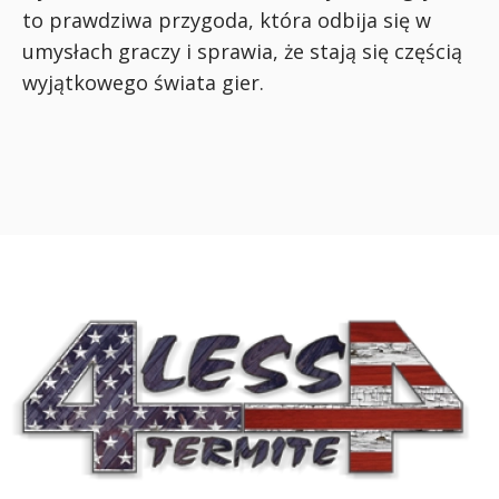
to prawdziwa przygoda, która odbija się w
umysłach graczy i sprawia, że stają się częścią
wyjątkowego świata gier.