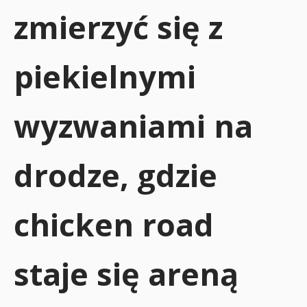
zmierzyć się z
piekielnymi
wyzwaniami na
drodze, gdzie
chicken road
staje się areną