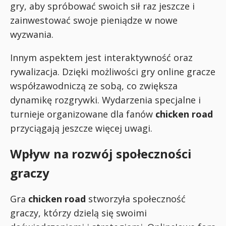
gry, aby spróbować swoich sił raz jeszcze i
zainwestować swoje pieniądze w nowe
wyzwania.
Innym aspektem jest interaktywność oraz
rywalizacja. Dzięki możliwości gry online gracze
współzawodniczą ze sobą, co zwiększa
dynamikę rozgrywki. Wydarzenia specjalne i
turnieje organizowane dla fanów
chicken road
przyciągają jeszcze więcej uwagi.
Wpływ na rozwój społeczności
graczy
Gra
chicken road
stworzyła społeczność
graczy, którzy dzielą się swoimi