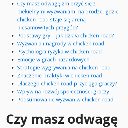
Czy masz odwagę zmierzyć się z
piekielnymi wyzwaniami na drodze, gdzie
chicken road staje się areną
niesamowitych przygód?
Podstawy gry – jak działa chicken road?
Wyzwania i nagrody w chicken road
Psychologia ryzyka w chicken road
Emocje w grach hazardowych
Strategie wygrywania na chicken road
Znaczenie praktyki w chicken road
Dlaczego chicken road przyciąga graczy?
Wpływ na rozwój społeczności graczy
Podsumowanie wyzwań w chicken road
Czy masz odwagę