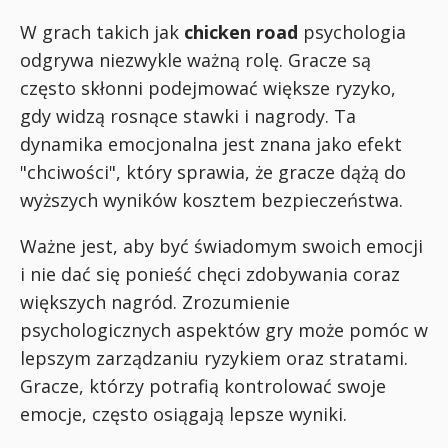
W grach takich jak
chicken road
psychologia
odgrywa niezwykle ważną rolę. Gracze są
często skłonni podejmować większe ryzyko,
gdy widzą rosnące stawki i nagrody. Ta
dynamika emocjonalna jest znana jako efekt
"chciwości", który sprawia, że gracze dążą do
wyższych wyników kosztem bezpieczeństwa.
Ważne jest, aby być świadomym swoich emocji
i nie dać się ponieść chęci zdobywania coraz
większych nagród. Zrozumienie
psychologicznych aspektów gry może pomóc w
lepszym zarządzaniu ryzykiem oraz stratami.
Gracze, którzy potrafią kontrolować swoje
emocje, często osiągają lepsze wyniki.