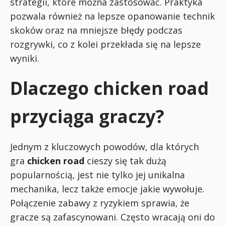
strategii, które można zastosować. Praktyka
pozwala również na lepsze opanowanie technik
skoków oraz na mniejsze błędy podczas
rozgrywki, co z kolei przekłada się na lepsze
wyniki.
Dlaczego chicken road
przyciąga graczy?
Jednym z kluczowych powodów, dla których
gra
chicken road
cieszy się tak dużą
popularnością, jest nie tylko jej unikalna
mechanika, lecz także emocje jakie wywołuje.
Połączenie zabawy z ryzykiem sprawia, że
gracze są zafascynowani. Często wracają oni do