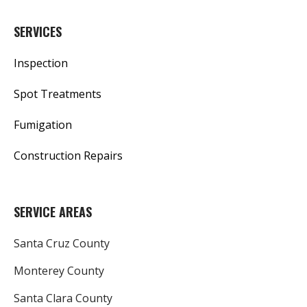
SERVICES
Inspection
Spot Treatments
Fumigation
Construction Repairs
SERVICE AREAS
Santa Cruz County
Monterey County
Santa Clara County