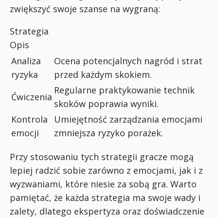
zwiększyć swoje szanse na wygraną:
Strategia
Opis
Analiza
Ocena potencjalnych nagród i strat
ryzyka
przed każdym skokiem.
Regularne praktykowanie technik
Ćwiczenia
skoków poprawia wyniki.
Kontrola
Umiejętność zarządzania emocjami
emocji
zmniejsza ryzyko porażek.
Przy stosowaniu tych strategii gracze mogą
lepiej radzić sobie zarówno z emocjami, jak i z
wyzwaniami, które niesie za sobą gra. Warto
pamiętać, że każda strategia ma swoje wady i
zalety, dlatego ekspertyza oraz doświadczenie