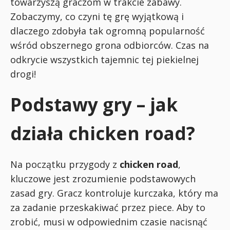
towarzyszą graczom w trakcie zabawy.
Zobaczymy, co czyni tę grę wyjątkową i
dlaczego zdobyła tak ogromną popularność
wśród obszernego grona odbiorców. Czas na
odkrycie wszystkich tajemnic tej piekielnej
drogi!
Podstawy gry – jak
działa chicken road?
Na początku przygody z
chicken road
,
kluczowe jest zrozumienie podstawowych
zasad gry. Gracz kontroluje kurczaka, który ma
za zadanie przeskakiwać przez piece. Aby to
zrobić, musi w odpowiednim czasie nacisnąć