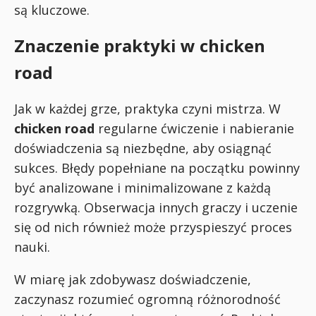
są kluczowe.
Znaczenie praktyki w chicken
road
Jak w każdej grze, praktyka czyni mistrza. W
chicken road
regularne ćwiczenie i nabieranie
doświadczenia są niezbędne, aby osiągnąć
sukces. Błędy popełniane na początku powinny
być analizowane i minimalizowane z każdą
rozgrywką. Obserwacja innych graczy i uczenie
się od nich również może przyspieszyć proces
nauki.
W miarę jak zdobywasz doświadczenie,
zaczynasz rozumieć ogromną różnorodność