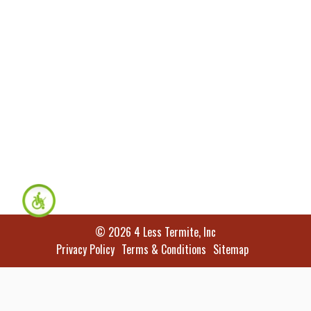
© 2026 4 Less Termite, Inc
Privacy Policy
Terms & Conditions
Sitemap