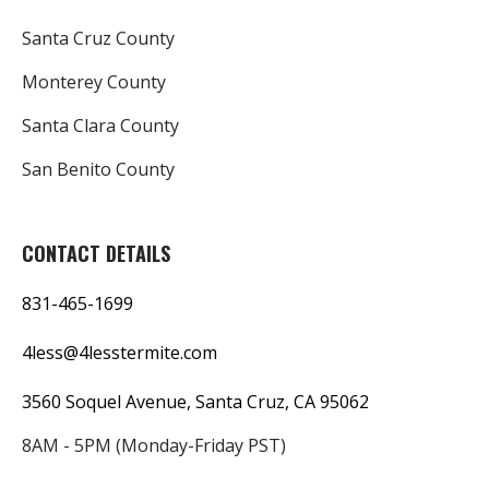
Santa Cruz County
Monterey County
Santa Clara County
San Benito County
CONTACT DETAILS
831-465-1699
4less@4lesstermite.com
3560 Soquel Avenue, Santa Cruz, CA 95062
8AM - 5PM (Monday-Friday PST)