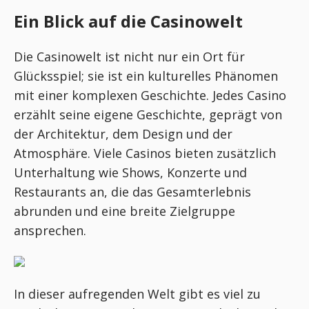
Ein Blick auf die Casinowelt
Die Casinowelt ist nicht nur ein Ort für
Glücksspiel; sie ist ein kulturelles Phänomen
mit einer komplexen Geschichte. Jedes Casino
erzählt seine eigene Geschichte, geprägt von
der Architektur, dem Design und der
Atmosphäre. Viele Casinos bieten zusätzlich
Unterhaltung wie Shows, Konzerte und
Restaurants an, die das Gesamterlebnis
abrunden und eine breite Zielgruppe
ansprechen.
In dieser aufregenden Welt gibt es viel zu