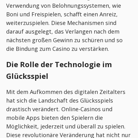
Verwendung von Belohnungssystemen, wie
Boni und Freispielen, schafft einen Anreiz,
weiterzuspielen. Diese Mechanismen sind
darauf ausgelegt, das Verlangen nach dem
nächsten großen Gewinn zu schüren und so
die Bindung zum Casino zu verstärken.
Die Rolle der Technologie im
Glücksspiel
Mit dem Aufkommen des digitalen Zeitalters
hat sich die Landschaft des Glücksspiels
drastisch verändert. Online-Casinos und
mobile Apps bieten den Spielern die
Möglichkeit, jederzeit und überall zu spielen.
Diese revolutionäre Veränderung hat nicht nur