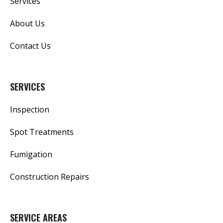
Services
About Us
Contact Us
SERVICES
Inspection
Spot Treatments
Fumigation
Construction Repairs
SERVICE AREAS