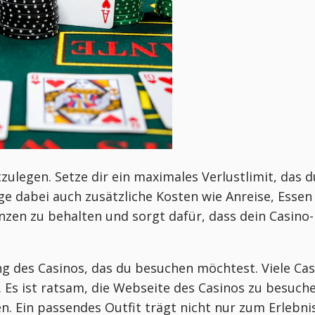
tzulegen. Setze dir ein maximales Verlustlimit, das 
ge dabei auch zusätzliche Kosten wie Anreise, Essen
anzen zu behalten und sorgt dafür, dass dein Casino
g des Casinos, das du besuchen möchtest. Viele Casi
. Es ist ratsam, die Webseite des Casinos zu besuc
Ein passendes Outfit trägt nicht nur zum Erlebnis