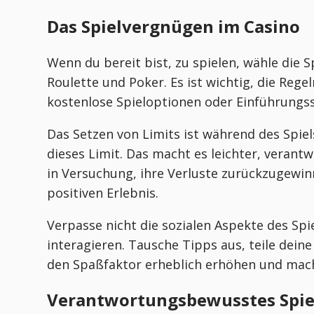
Das Spielvergnügen im Casino
Wenn du bereit bist, zu spielen, wähle die 
Roulette und Poker. Es ist wichtig, die Rege
kostenlose Spieloptionen oder Einführungsspi
Das Setzen von Limits ist während des Spiels
dieses Limit. Das macht es leichter, verant
in Versuchung, ihre Verluste zurückzugewinn
positiven Erlebnis.
Verpasse nicht die sozialen Aspekte des Spi
interagieren. Tausche Tipps aus, teile dein
den Spaßfaktor erheblich erhöhen und mach
Verantwortungsbewusstes Spie