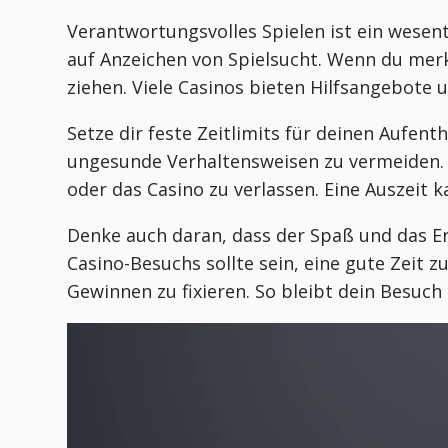
Verantwortungsvolles Spielen ist ein wesen
auf Anzeichen von Spielsucht. Wenn du merkst
ziehen. Viele Casinos bieten Hilfsangebote 
Setze dir feste Zeitlimits für deinen Aufenth
ungesunde Verhaltensweisen zu vermeiden. W
oder das Casino zu verlassen. Eine Auszeit
Denke auch daran, dass der Spaß und das Er
Casino-Besuchs sollte sein, eine gute Zeit 
Gewinnen zu fixieren. So bleibt dein Besuch