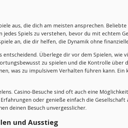
Spiele aus, die dich am meisten ansprechen. Beliebt
ln jedes Spiels zu verstehen, bevor du mit echtem Ge
ele an, die dir helfen, die Dynamik ohne finanzielle
 entscheidend. Überlege dir vor dem Spielen, wie vi
wortungsbewusst zu spielen und die Kontrolle über de
en, was zu impulsivem Verhalten führen kann. Ein k
elens. Casino-Besuche sind oft auch eine Möglichkei
e Erfahrungen oder genieße einfach die Gesellschaft
en deinen Besuch unvergesslicher.
len und Ausstieg