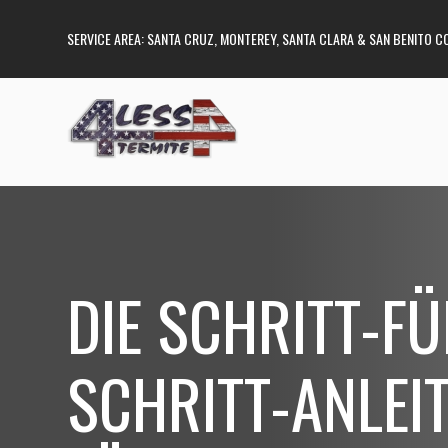
SERVICE AREA: SANTA CRUZ, MONTEREY, SANTA CLARA & SAN BENITO 
DIE SCHRITT-FÜ
SCHRITT-ANLEI