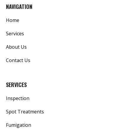
NAVIGATION
Home
Services
About Us
Contact Us
SERVICES
Inspection
Spot Treatments
Fumigation