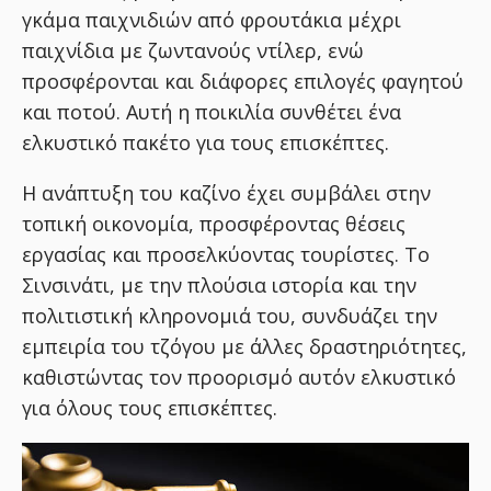
γκάμα παιχνιδιών από φρουτάκια μέχρι
παιχνίδια με ζωντανούς ντίλερ, ενώ
προσφέρονται και διάφορες επιλογές φαγητού
και ποτού. Αυτή η ποικιλία συνθέτει ένα
ελκυστικό πακέτο για τους επισκέπτες.
Η ανάπτυξη του καζίνο έχει συμβάλει στην
τοπική οικονομία, προσφέροντας θέσεις
εργασίας και προσελκύοντας τουρίστες. Το
Σινσινάτι, με την πλούσια ιστορία και την
πολιτιστική κληρονομιά του, συνδυάζει την
εμπειρία του τζόγου με άλλες δραστηριότητες,
καθιστώντας τον προορισμό αυτόν ελκυστικό
για όλους τους επισκέπτες.