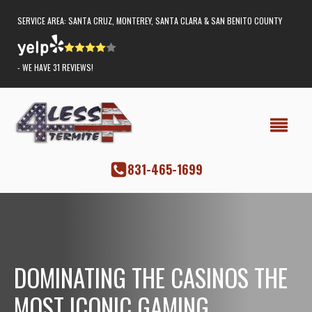
SERVICE AREA: SANTA CRUZ, MONTEREY, SANTA CLARA & SAN BENITO COUNTY
- WE HAVE 31 REVIEWS!
‭831-465-1699
DOMINATING THE CASINOS THE
MOST ICONIC GAMING