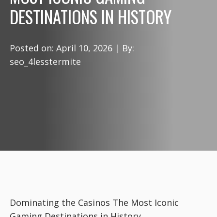
DESTINATIONS IN HISTORY
Posted on:
April 10, 2026
| By:
seo_4lesstermite
Dominating the Casinos The Most Iconic
Gaming Destinations in History