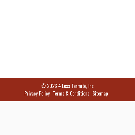
© 2026 4 Less Termite, Inc
Privacy Policy
Terms & Conditions
Sitemap