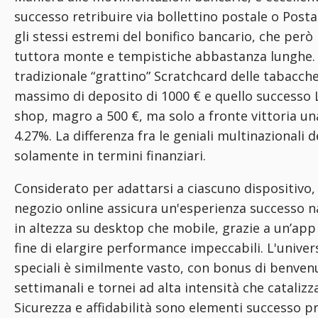
successo retribuire via bollettino postale o Posta
gli stessi estremi del bonifico bancario, che però
tuttora monte e tempistiche abbastanza lunghe. 
tradizionale “grattino” Scratchcard delle tabacch
massimo di deposito di 1000 € e quello successo
shop, magro a 500 €, ma solo a fronte vittoria u
4.27%. La differenza fra le geniali multinazionali 
solamente in termini finanziari.
Considerato per adattarsi a ciascuno dispositivo, i
negozio online assicura un'esperienza successo na
in altezza su desktop che mobile, grazie a un’app
fine di elargire performance impeccabili. L'univer
speciali è similmente vasto, con bonus di benven
settimanali e tornei ad alta intensità che catalizz
Sicurezza e affidabilità sono elementi successo p