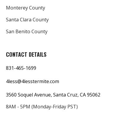
Monterey County
Santa Clara County
San Benito County
CONTACT DETAILS
831-465-1699
4less@4lesstermite.com
3560 Soquel Avenue, Santa Cruz, CA 95062
8AM - 5PM (Monday-Friday PST)