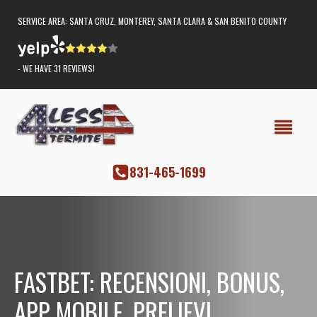
SERVICE AREA: SANTA CRUZ, MONTEREY, SANTA CLARA & SAN BENITO COUNTY
- WE HAVE 31 REVIEWS!
‭831-465-1699
FASTBET: RECENSIONI, BONUS,
APP MOBILE, PRELIEVI