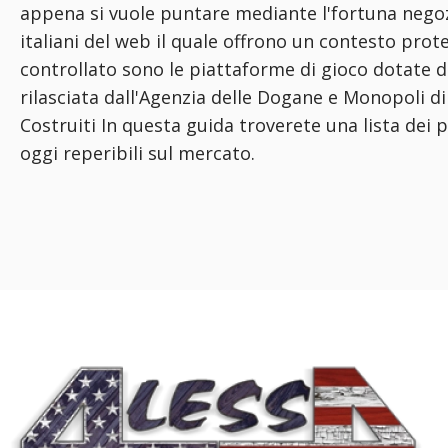
appena si vuole puntare mediante l'fortuna negozi
italiani del web il quale offrono un contesto prot
controllato sono le piattaforme di gioco dotate 
rilasciata dall'Agenzia delle Dogane e Monopoli di
Costruiti In questa guida troverete una lista dei p
oggi reperibili sul mercato.