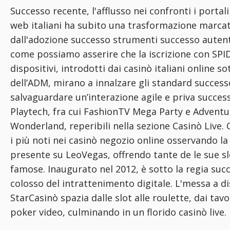
Successo recente, l'afflusso nei confronti i portali
web italiani ha subito una trasformazione marcat
dall'adozione successo strumenti successo autent
come possiamo asserire che la iscrizione con SPID
dispositivi, introdotti dai casinò italiani online s
dell’ADM, mirano a innalzare gli standard success
salvaguardare un’interazione agile e priva succes
Playtech, fra cui FashionTV Mega Party e Advent
Wonderland, reperibili nella sezione Casinò Live​.
i più noti nei casinò negozio online osservando la
presente su LeoVegas, offrendo tante de le sue s
famose. Inaugurato nel 2012, è sotto la regia suc
colosso del intrattenimento digitale. L'messa a di
StarCasinò spazia dalle slot alle roulette, dai tavol
poker video, culminando in un florido casinò live.