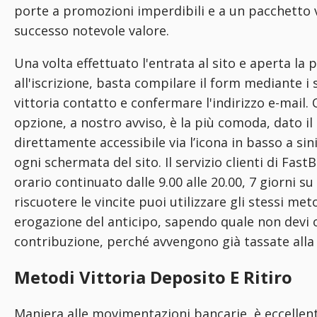
porte a promozioni imperdibili e a un pacchetto 
successo notevole valore.
Una volta effettuato l'entrata al sito e aperta la
all'iscrizione, basta compilare il form mediante i 
vittoria contatto e confermare l'indirizzo e-mail.
opzione, a nostro avviso, è la più comoda, dato i
direttamente accessibile via l’icona in basso a si
ogni schermata del sito. Il servizio clienti di Fast
orario continuato dalle 9.00 alle 20.00, 7 giorni s
riscuotere le vincite puoi utilizzare gli stessi me
erogazione del anticipo, sapendo quale non devi 
contribuzione, perché avvengono già tassate alla 
Metodi Vittoria Deposito E Ritiro
Maniera alle movimentazioni bancarie, è eccellent