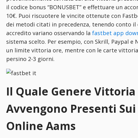
il codice bonus “BONUSBET” e effettuare un acc
10€. Puoi riscuotere le vincite ottenute con Fast
dei metodi citati in precedenza, tenendo conto il 
accredito variano osservando la
fastbet app dow
sistema scelto. Per esempio, con Skrill, Paypal e N
un limite vittoria ore, mentre con le carte vittor
persino 2-3 giorni.
Il Quale Genere Vittori
Avvengono Presenti Sui
Online Aams