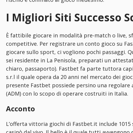
I Migliori Siti Successo
È fattibile giocare in modalità pre-match o live, 
competitive. Per registrare un conto gioco su Fas
giocare sullo sport, ci vogliono pochi passaggi. Q
sei residente in La Penisola, preparati un attestat
chiaro, passaporto). Fastbet fa parte tuttora cap
s.r.l il quale opera da 20 anni nel mercato dei gio
presente Fastbet possiede persino una regolare
(ADM) con lo scopo di operare costruiti in Italia.
Acconto
L’offerta vittoria giochi di Fastbet.it include 1015 
casinò dal vivo. Il bello è il quale tutti avvengono 