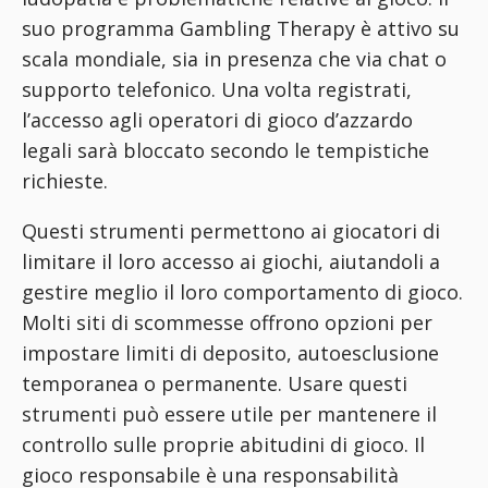
suo programma Gambling Therapy è attivo su
scala mondiale, sia in presenza che via chat o
supporto telefonico. Una volta registrati,
l’accesso agli operatori di gioco d’azzardo
legali sarà bloccato secondo le tempistiche
richieste.
Questi strumenti permettono ai giocatori di
limitare il loro accesso ai giochi, aiutandoli a
gestire meglio il loro comportamento di gioco.
Molti siti di scommesse offrono opzioni per
impostare limiti di deposito, autoesclusione
temporanea o permanente. Usare questi
strumenti può essere utile per mantenere il
controllo sulle proprie abitudini di gioco. Il
gioco responsabile è una responsabilità