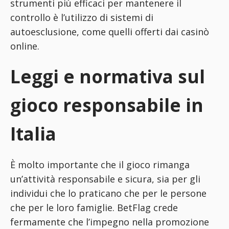
strumenti più efficaci per mantenere il
controllo è l’utilizzo di sistemi di
autoesclusione, come quelli offerti dai casinò
online.
Leggi e normativa sul
gioco responsabile in
Italia
È molto importante che il gioco rimanga
un’attività responsabile e sicura, sia per gli
individui che lo praticano che per le persone
che per le loro famiglie. BetFlag crede
fermamente che l’impegno nella promozione