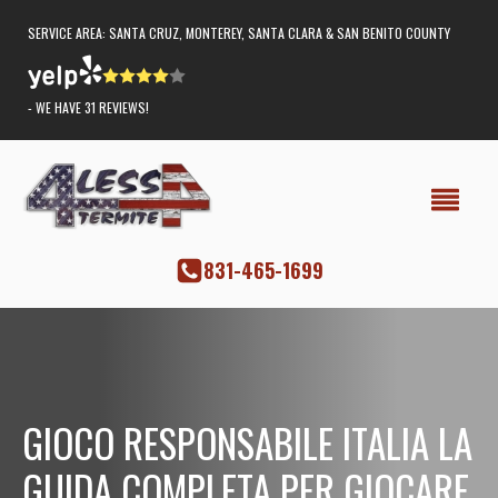
SERVICE AREA: SANTA CRUZ, MONTEREY, SANTA CLARA & SAN BENITO COUNTY
- WE HAVE 31 REVIEWS!
‭831-465-1699
GIOCO RESPONSABILE ITALIA LA
GUIDA COMPLETA PER GIOCARE