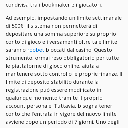
condivisa tra i bookmaker e i giocatori.
Ad esempio, impostando un limite settimanale
di 500€, il sistema non permetterà di
depositare una somma superiore su proprio
conto di gioco e i versamenti oltre tale limite
saranno
roobet
bloccati dal casinò. Questo
strumento, ormai reso obbligatorio per tutte
le piattaforme di gioco online, aiuta a
mantenere sotto controllo le proprie finanze. Il
limite di deposito stabilito durante la
registrazione può essere modificato in
qualunque momento tramite il proprio
account personale. Tuttavia, bisogna tener
conto che l'entrata in vigore del nuovo limite
avviene dopo un periodo di 7 giorni. Uno degli