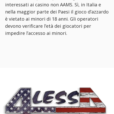
interessati ai casino non AAMS. Sì, in Italia e
nella maggior parte dei Paesi il gioco d’azzardo
è vietato ai minori di 18 anni. Gli operatori
devono verificare l’età dei giocatori per
impedire l’accesso ai minori.