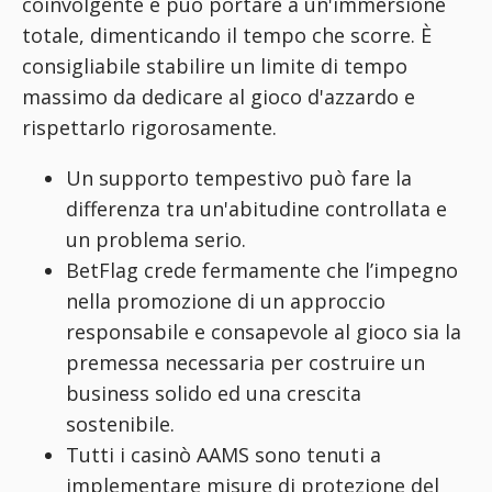
coinvolgente e può portare a un'immersione
totale, dimenticando il tempo che scorre. È
consigliabile stabilire un limite di tempo
massimo da dedicare al gioco d'azzardo e
rispettarlo rigorosamente.
Un supporto tempestivo può fare la
differenza tra un'abitudine controllata e
un problema serio.
BetFlag crede fermamente che l’impegno
nella promozione di un approccio
responsabile e consapevole al gioco sia la
premessa necessaria per costruire un
business solido ed una crescita
sostenibile.
Tutti i casinò AAMS sono tenuti a
implementare misure di protezione del