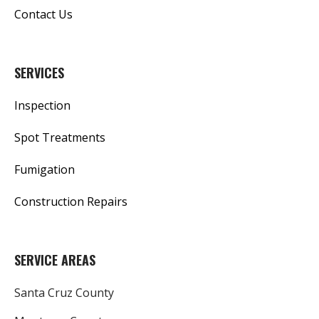
Contact Us
SERVICES
Inspection
Spot Treatments
Fumigation
Construction Repairs
SERVICE AREAS
Santa Cruz County