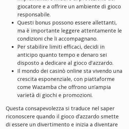
giocatore e a offrire un ambiente di gioco
responsabile.
Questi bonus possono essere allettanti,
ma è importante leggere attentamente le
condizioni che li accompagnano.
Per stabilire limiti efficaci, decidi in
anticipo quanto tempo e denaro sei
disposto a dedicare al gioco d'azzardo.
Il mondo dei casinò online sta vivendo una
crescita esponenziale, con piattaforme
come Wazamba che offrono un’ampia
varietà di giochi e promozioni.
Questa consapevolezza si traduce nel saper
riconoscere quando il gioco d’azzardo smette
di essere un divertimento e inizia a diventare