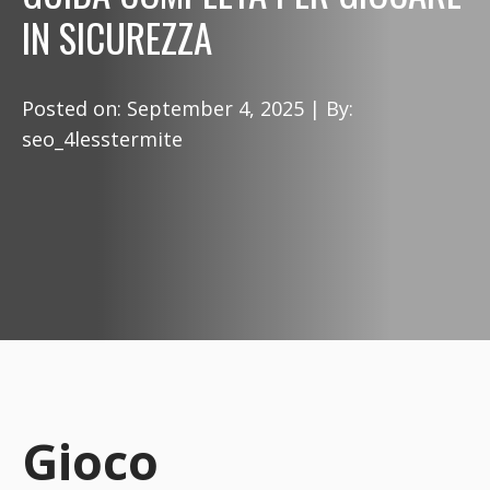
IN SICUREZZA
Posted on:
September 4, 2025
| By:
seo_4lesstermite
Gioco