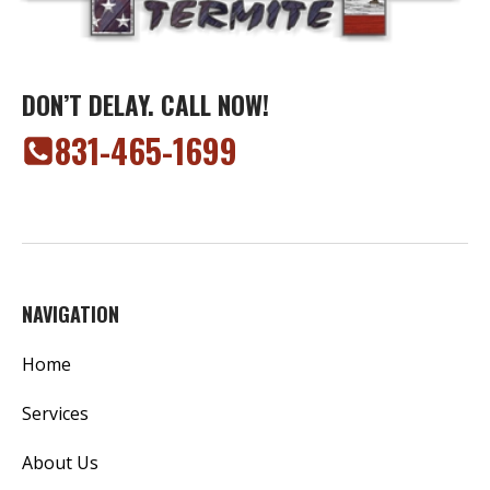
DON’T DELAY. CALL NOW!
‭831-465-1699‬
NAVIGATION
Home
Services
About Us