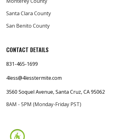
Monterey County
Santa Clara County
San Benito County
CONTACT DETAILS
831-465-1699
4less@4lesstermite.com
3560 Soquel Avenue, Santa Cruz, CA 95062
8AM - 5PM (Monday-Friday PST)