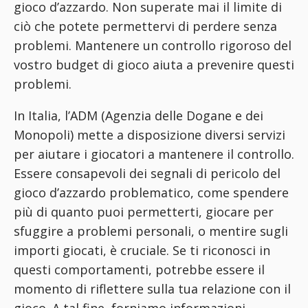
gioco d’azzardo. Non superate mai il limite di
ciò che potete permettervi di perdere senza
problemi. Mantenere un controllo rigoroso del
vostro budget di gioco aiuta a prevenire questi
problemi.
In Italia, l’ADM (Agenzia delle Dogane e dei
Monopoli) mette a disposizione diversi servizi
per aiutare i giocatori a mantenere il controllo.
Essere consapevoli dei segnali di pericolo del
gioco d’azzardo problematico, come spendere
più di quanto puoi permetterti, giocare per
sfuggire a problemi personali, o mentire sugli
importi giocati, è cruciale. Se ti riconosci in
questi comportamenti, potrebbe essere il
momento di riflettere sulla tua relazione con il