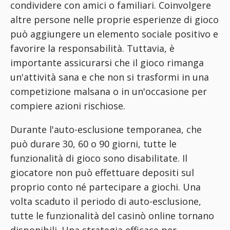
condividere con amici o familiari. Coinvolgere
altre persone nelle proprie esperienze di gioco
può aggiungere un elemento sociale positivo e
favorire la responsabilità. Tuttavia, è
importante assicurarsi che il gioco rimanga
un'attività sana e che non si trasformi in una
competizione malsana o in un'occasione per
compiere azioni rischiose.
Durante l'auto-esclusione temporanea, che
può durare 30, 60 o 90 giorni, tutte le
funzionalità di gioco sono disabilitate. Il
giocatore non può effettuare depositi sul
proprio conto né partecipare a giochi. Una
volta scaduto il periodo di auto-esclusione,
tutte le funzionalità del casinò online tornano