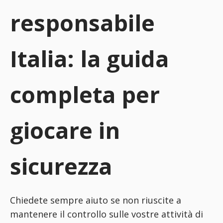
responsabile
Italia: la guida
completa per
giocare in
sicurezza
Chiedete sempre aiuto se non riuscite a
mantenere il controllo sulle vostre attività di