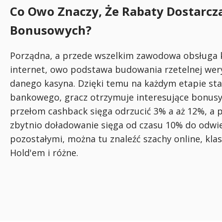
Co Owo Znaczy, Że Rabaty Dostarcza
Bonusowych?
Porządna, a przede wszelkim zawodowa obsługa k
internet, owo podstawa budowania rzetelnej wery
danego kasyna. Dzięki temu na każdym etapie st
bankowego, gracz otrzymuje interesujące bonusy.
przełom cashback sięga odrzucić 3% a aż 12%, a
zbytnio doładowanie sięga od czasu 10% do odwi
pozostałymi, można tu znaleźć szachy online, kla
Hold'em i różne.