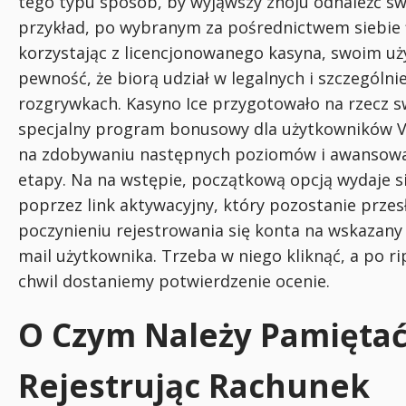
tego typu sposób, by wyjąwszy znoju odnaleźć sw
przykład, po wybranym za pośrednictwem siebie f
korzystając z licencjonowanego kasyna, swoim u
pewność, że biorą udział w legalnych i szczególn
rozgrywkach. Kasyno Ice przygotowało na rzecz s
specjalny program bonusowy dla użytkowników VIP
na zdobywaniu następnych poziomów i awansowa
etapy. Na na wstępie, początkową opcją wydaje s
poprzez link aktywacyjny, który pozostanie prze
poczynieniu rejestrowania się konta na wskazany
mail użytkownika. Trzeba w niego kliknąć, a po ri
chwil dostaniemy potwierdzenie ocenie.
O Czym Należy Pamiętać
Rejestrując Rachunek