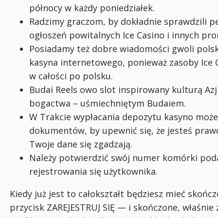
północy w każdy poniedziałek.
Radzimy graczom, by dokładnie sprawdzili p
ogłoszeń powitalnych Ice Casino i innych pro
Posiadamy też dobre wiadomości gwoli pols
kasyna internetowego, ponieważ zasoby Ice 
w całości po polsku.
Budai Reels owo slot inspirowany kulturą Az
bogactwa – uśmiechniętym Budaiem.
W Trakcie wypłacania depozytu kasyno może 
dokumentów, by upewnić się, że jesteś praw
Twoje dane się zgadzają.
Należy potwierdzić swój numer komórki pod
rejestrowania się użytkownika.
Kiedy już jest to całokształt będziesz mieć skończo
przycisk ZAREJESTRUJ SIĘ — i skończone, właśnie