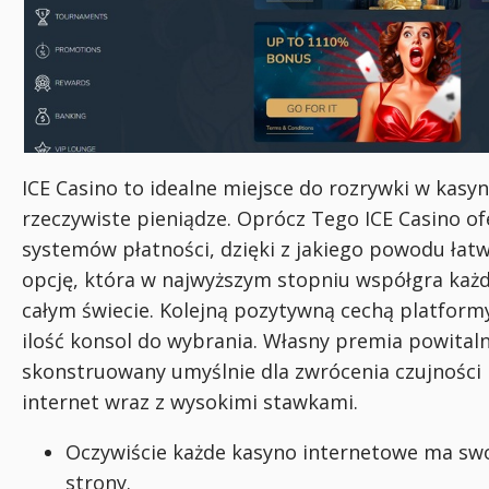
ICE Casino to idealne miejsce do rozrywki w kasy
rzeczywiste pieniądze. Oprócz Tego ICE Casino of
systemów płatności, dzięki z jakiego powodu łatw
opcję, która w najwyższym stopniu współgra każ
całym świecie. Kolejną pozytywną cechą platformy
ilość konsol do wybrania. Własny premia powitaln
skonstruowany umyślnie dla zwrócenia czujności 
internet wraz z wysokimi stawkami.
Oczywiście każde kasyno internetowe ma swo
strony.