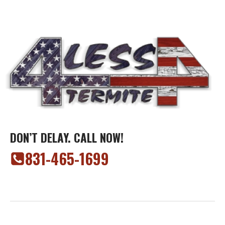
DON’T DELAY. CALL NOW!
‭831-465-1699‬