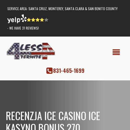
SERVICE AREA: SANTA CRUZ, MONTEREY, SANTA CLARA & SAN BENITO COUNTY
- WE HAVE 31 REVIEWS!
‭831-465-1699
RECENZJA ICE CASINO ICE
KASYNO BONUS 270