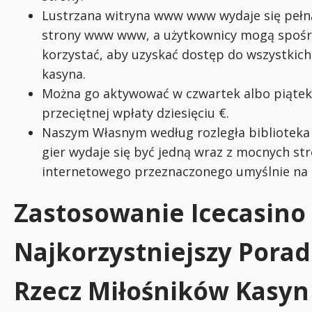
Lustrzana witryna www www wydaje się pełn
strony www www, a użytkownicy mogą spośró
korzystać, aby uzyskać dostęp do wszystkic
kasyna.
Można go aktywować w czwartek albo piątek
przeciętnej wpłaty dziesięciu €.
Naszym Własnym według rozległa biblioteka 
gier wydaje się być jedną wraz z mocnych s
internetowego przeznaczonego umyślnie na se
Zastosowanie Icecasino 
Najkorzystniejszy Pora
Rzecz Miłośników Kasyn