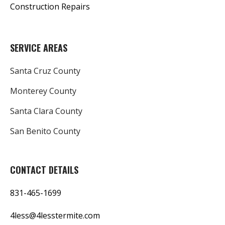
Construction Repairs
SERVICE AREAS
Santa Cruz County
Monterey County
Santa Clara County
San Benito County
CONTACT DETAILS
831-465-1699
4less@4lesstermite.com