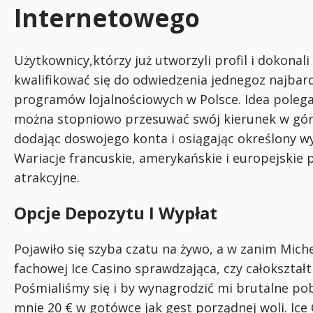
Internetowego
Użytkownicy,którzy już utworzyli profil i dokonal
kwalifikować się do odwiedzenia jednegoz najbard
programów lojalnościowych w Polsce. Idea poleg
można stopniowo przesuwać swój kierunek w górę
dodając doswojego konta i osiągając określony w
Wariacje francuskie, amerykańskie i europejskie p
atrakcyjne.
Opcje Depozytu I Wypłat
Pojawiło się szyba czatu na żywo, a w zanim Miche
fachowej Ice Casino sprawdzająca, czy całokształt
Pośmialiśmy się i by wynagrodzić mi brutalne pobi
mnie 20 € w gotówce jak gest porządnej woli. Ice