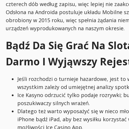
czterech dób według zapisu, więc lepiej nie zaak
Odsłona na Androida postuluje układu Mobilne sze
obrobiony w 2015 roku, więc spełnia żądania niem
urządzeń wyprodukowanych na naszym okresie.
Bądź Da Się Grać Na Slo
Darmo I Wyjąwszy Rejest
Jeśli rozchodzi o turnieje hazardowe, jest t
wszystkim zależy od umiejętnej analizy spotk
Ice Kasyno odrzucić tylko podaje rozrywki; 
poszukiwaczy silnych wrażeń.
Dlatego też warto wyposażyć się w nieco mł
iPhone bądź iPad, aby bez wysiłku korzystać 
możliwości Ice Casino App.