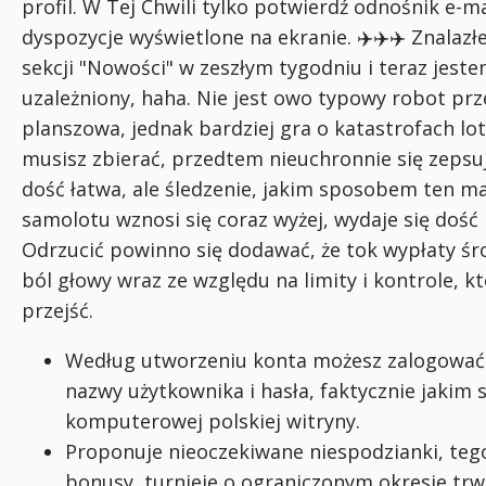
profil. W Tej Chwili tylko potwierdź odnośnik e-m
dyspozycje wyświetlone na ekranie. ✈️✈️✈️ Znalaz
sekcji "Nowości" w zeszłym tygodniu i teraz jest
uzależniony, haha. Nie jest owo typowy robot prze
planszowa, jednak bardziej gra o katastrofach lot
musisz zbierać, przedtem nieuchronnie się zepsuj
dość łatwa, ale śledzenie, jakim sposobem ten ma
samolotu wznosi się coraz wyżej, wydaje się dość
Odrzucić powinno się dodawać, że tok wypłaty ś
ból głowy wraz ze względu na limity i kontrole, k
przejść.
Według utworzeniu konta możesz zalogować
nazwy użytkownika i hasła, faktycznie jakim
komputerowej polskiej witryny.
Proponuje nieoczekiwane niespodzianki, tego
bonusy, turnieje o ograniczonym okresie trw