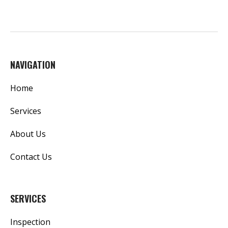
NAVIGATION
Home
Services
About Us
Contact Us
SERVICES
Inspection