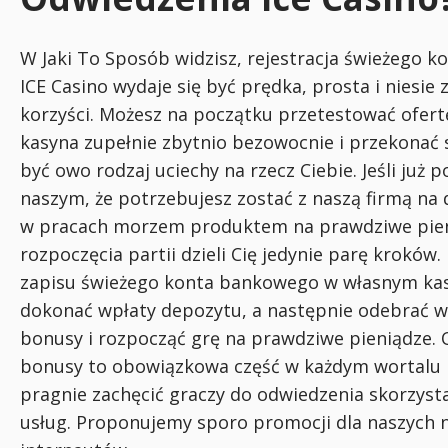
W Jaki To Sposób widzisz, rejestracja świeżego 
ICE Casino wydaje się być prędka, prosta i niesi
korzyści. Możesz na początku przetestować ofer
kasyna zupełnie zbytnio bezowocnie i przekonać s
być owo rodzaj uciechy na rzecz Ciebie. Jeśli już 
naszym, że potrzebujesz zostać z naszą firmą na d
w pracach morzem produktem na prawdziwe pien
rozpoczęcia partii dzieli Cię jedynie parę kroków
zapisu świeżego konta bankowego w własnym kas
dokonać wpłaty depozytu, a następnie odebrać wł
bonusy i rozpocząć grę na prawdziwe pieniądze. 
bonusy to obowiązkowa część w każdym wortalu
pragnie zachęcić graczy do odwiedzenia skorzyst
usług. Proponujemy sporo promocji dla naszych n