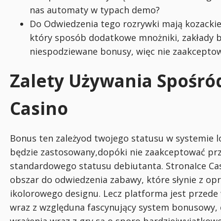
nas automaty w typach demo?
Do Odwiedzenia tego rozrywki mają kozackie
który sposób dodatkowe mnożniki, zakłady b
niespodziewane bonusy, więc nie zaakceptow
Zalety Używania Spośród
Casino
Bonus ten zależyod twojego statusu w systemie l
będzie zastosowany,dopóki nie zaakceptować pr
standardowego statusu debiutanta. StronaIce Ca
obszar do odwiedzenia zabawy, które słynie z o
ikolorowego designu. Lecz platforma jest przed
wraz z względuna fascynujący system bonusowy, 