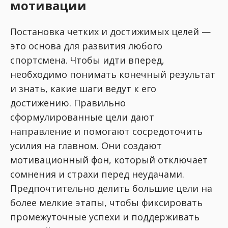
мотивации
Постановка четких и достижимых целей —
это основа для развития любого
спортсмена. Чтобы идти вперед,
необходимо понимать конечный результат
и знать, какие шаги ведут к его
достижению. Правильно
сформулированные цели дают
направление и помогают сосредоточить
усилия на главном. Они создают
мотивационный фон, который отключает
сомнения и страхи перед неудачами.
Предпочтительно делить большие цели на
более мелкие этапы, чтобы фиксировать
промежуточные успехи и поддерживать