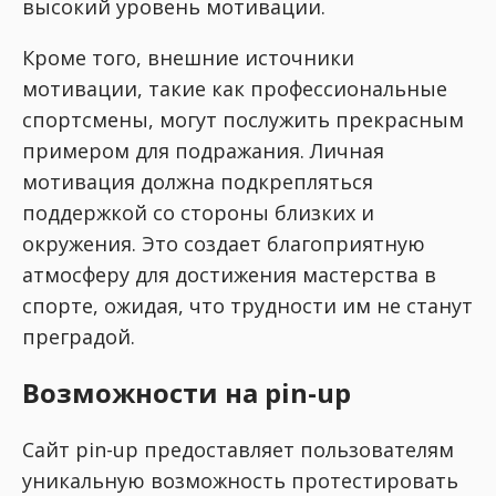
высокий уровень мотивации.
Кроме того, внешние источники
мотивации, такие как профессиональные
спортсмены, могут послужить прекрасным
примером для подражания. Личная
мотивация должна подкрепляться
поддержкой со стороны близких и
окружения. Это создает благоприятную
атмосферу для достижения мастерства в
спорте, ожидая, что трудности им не станут
преградой.
Возможности на pin-up
Сайт pin-up предоставляет пользователям
уникальную возможность протестировать