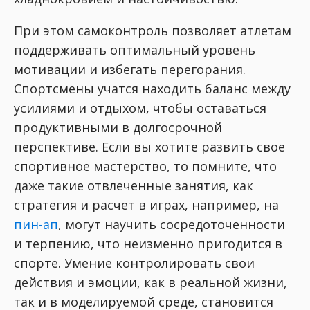
При этом самоконтроль позволяет атлетам
поддерживать оптимальный уровень
мотивации и избегать перегорания.
Спортсмены учатся находить баланс между
усилиями и отдыхом, чтобы оставаться
продуктивными в долгосрочной
перспективе. Если вы хотите развить свое
спортивное мастерство, то помните, что
даже такие отвлеченные занятия, как
стратегия и расчет в играх, например, на
пин-ап
, могут научить сосредоточенности
и терпению, что неизменно пригодится в
спорте. Умение контролировать свои
действия и эмоции, как в реальной жизни,
так и в моделируемой среде, становится