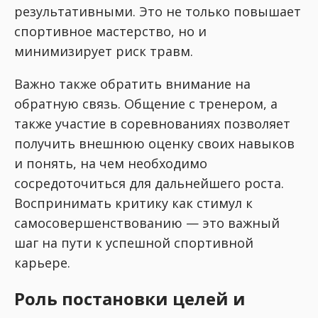
результативными. Это не только повышает
спортивное мастерство, но и
минимизирует риск травм.
Важно также обратить внимание на
обратную связь. Общение с тренером, а
также участие в соревнованиях позволяет
получить внешнюю оценку своих навыков
и понять, на чем необходимо
сосредоточиться для дальнейшего роста.
Воспринимать критику как стимул к
самосовершенствованию — это важный
шаг на пути к успешной спортивной
карьере.
Роль постановки целей и