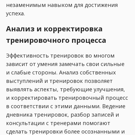
незаменимым навыком для достижения
успеха.
Анализ и корректировка
тренировочного процесса
Эффективность тренировок во многом
зависит от умения замечать свои сильные
и слабые стороны. Анализ собственных
выступлений и тренировок позволяет
выявлять аспекты, требующие улучшения,
и корректировать тренировочный процесс
в соответствии с этими данными. Ведение
дневника тренировок, разбор записей и
консультации с тренерами помогают
сделать тренировки более осознанными и