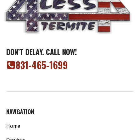
DON’T DELAY. CALL NOW!
‭831-465-1699‬
NAVIGATION
Home