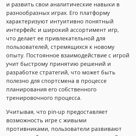
и развить свои аналитические навыки в
разнообразных играх. Его платформу
характеризуют интуитивно понятный
интерфейс и широкий ассортимент игр,
что делает ее привлекательной для
пользователей, стремящихся к новому
опыту. Постоянное взаимодействие с игрой
учит быстрому принятию решений и
разработке стратегий, что может быть
полезно для спортсмена в процессе
планирования его собственного
тренировочного процесса.
Учитывая, что pin-up предоставляет
возможность игре с живыми
противниками, пользователи развивают