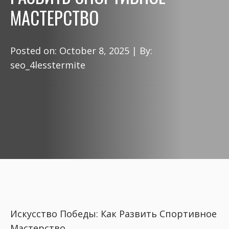
МАСТЕРСТВО
Posted on:
October 8, 2025
| By:
seo_4lesstermite
Искусство Победы: Как Развить Спортивное
Мастерство