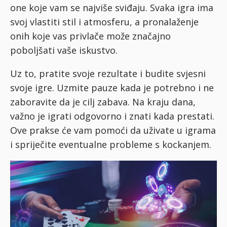
one koje vam se najviše sviđaju. Svaka igra ima
svoj vlastiti stil i atmosferu, a pronalaženje
onih koje vas privlače može značajno
poboljšati vaše iskustvo.
Uz to, pratite svoje rezultate i budite svjesni
svoje igre. Uzmite pauze kada je potrebno i ne
zaboravite da je cilj zabava. Na kraju dana,
važno je igrati odgovorno i znati kada prestati.
Ove prakse će vam pomoći da uživate u igrama
i spriječite eventualne probleme s kockanjem.