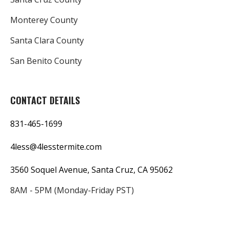
Monterey County
Santa Clara County
San Benito County
CONTACT DETAILS
831-465-1699
4less@4lesstermite.com
3560 Soquel Avenue, Santa Cruz, CA 95062
8AM - 5PM (Monday-Friday PST)