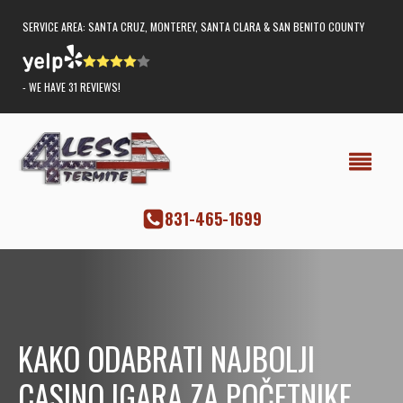
SERVICE AREA: SANTA CRUZ, MONTEREY, SANTA CLARA & SAN BENITO COUNTY
- WE HAVE 31 REVIEWS!
‭831-465-1699
KAKO ODABRATI NAJBOLJI
CASINO IGARA ZA POČETNIKE