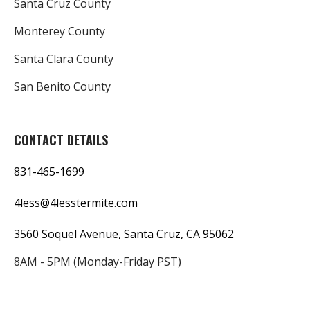
Santa Cruz County
Monterey County
Santa Clara County
San Benito County
CONTACT DETAILS
831-465-1699
4less@4lesstermite.com
3560 Soquel Avenue, Santa Cruz, CA 95062
8AM - 5PM (Monday-Friday PST)