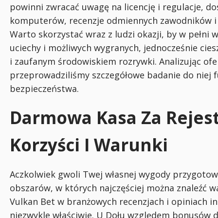
powinni zwracać uwagę na licencję i regulacje, d
komputerów, recenzje odmiennych zawodników i
Warto skorzystać wraz z ludzi okazji, by w pełni 
uciechy i możliwych wygranych, jednocześnie cie
i zaufanym środowiskiem rozrywki. Analizując ofe
przeprowadziliśmy szczegółowe badanie do niej 
bezpieczeństwa.
Darmowa Kasa Za Rejest
Korzyści I Warunki
Aczkolwiek gwoli Twej własnej wygody przygotowa
obszarów, w których najczęściej można znaleźć w
Vulkan Bet w branżowych recenzjach i opiniach 
niezwykle właściwie. U Dołu względem bonusów 