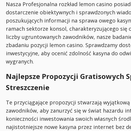
Nasza Profesjonalna rozkład lemon casino posiad
dostarczenie obiektywnych i sprawdzonych wiad
poszukujących informacji na sprawa owego kasyn
ramach sektorze konsol, charakteryzującego się 
liczby ugruntowanych zawodników, nasze badanie
zbadaniu pozycji lemon casino. Sprawdzamy dos
inwestycyjne, aby ocenić zdolność kasyna do odw
wygranych.
Najlepsze Propozycji Gratisowych 
Streszczenie
Te przyciągające propozycji stwarzają wyjątkową
zawodników, aby zanurzyć się w świat hazardu i
konieczności inwestowania swoich własnych śro
najistotniejsze nowe kasyna przez internet bez d