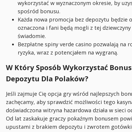
wykorzystać w wyznaczonym okresie, by uzys
spośród bonusu.
Każda nowa promocja bez depozytu będzie 
oznaczona i fani będą mogli z tej dziewczyny
świadomie.
Bezpłatne spiny verde casino pozwalają na r
ryzyka, wraz z potencjałem na wygraną.
W Który Sposób Wykorzystać Bonus
Depozytu Dla Polaków?
Jeśli zajmuje Cię opcja gry wśród najlepszych bon
zachęcamy, aby sprawdzić możliwości tego kasyna
doświadczona witryna hazardowa działa w sieci o
Od lat zaskakuje graczy pokaźnym bonusem powi
upustami z brakiem depozytu i zwrotem gotówki