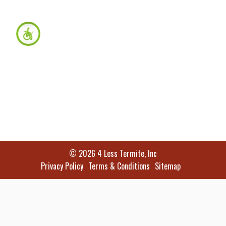
© 2026 4 Less Termite, Inc
Privacy Policy
Terms & Conditions
Sitemap