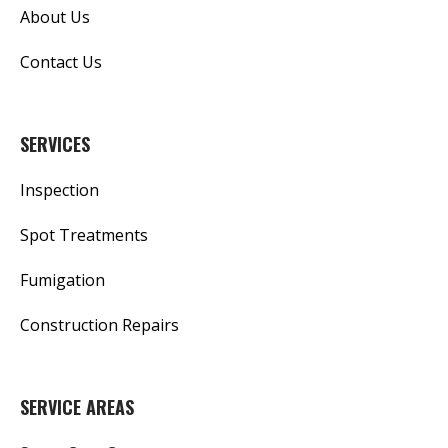
About Us
Contact Us
SERVICES
Inspection
Spot Treatments
Fumigation
Construction Repairs
SERVICE AREAS