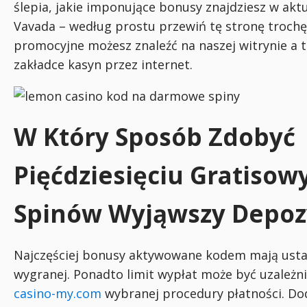
ślepia, jakie imponujące bonusy znajdziesz w akt
Vavada – według prostu przewiń tę stronę trochę 
promocyjne możesz znaleźć na naszej witrynie a t
zakładce kasyn przez internet.
W Który Sposób Zdobyć
Pięćdziesięciu Gratisow
Spinów Wyjąwszy Depoz
Najczęściej bonusy aktywowane kodem mają ustal
wygranej. Ponadto limit wypłat może być uzależn
casino-my.com
wybranej procedury płatności. D