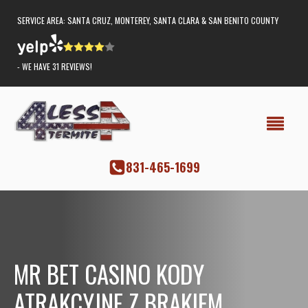
SERVICE AREA: SANTA CRUZ, MONTEREY, SANTA CLARA & SAN BENITO COUNTY
- WE HAVE 31 REVIEWS!
‭831-465-1699
MR BET CASINO KODY
ATRAKCYJNE Z BRAKIEM