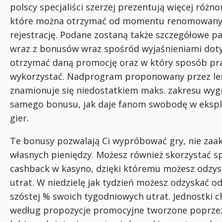
polscy specjaliści szerzej prezentują więcej różn
które można otrzymać od momentu renomowanyc
rejestrację. Podane zostaną także szczegółowe 
wraz z bonusów wraz spośród wyjaśnieniami doty
otrzymać daną promocję oraz w który sposób pr
wykorzystać. Nadprogram proponowany przez le
znamionuje się niedostatkiem maks. zakresu wy
samego bonusu, jak daje fanom swobodę w ekspl
gier.
Te bonusy pozwalają Ci wypróbować gry, nie zaa
własnych pieniędzy. Możesz również skorzystać 
cashback w kasyno, dzięki któremu możesz odzys
utrat. W niedzielę jak tydzień możesz odzyskać 
szóstej % swoich tygodniowych utrat. Jednostki c
według propozycje promocyjne tworzone poprzez