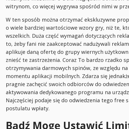
witrynom, co więcej wygrywa spośród nimi w prz
W ten sposób można otrzymać ekskluzywne propo
o wiele bardziej wartościowe wzory gry, niż te, k
wszelkich. Duża część wymagań dotyczących rekl
to, żeby fani nie zaakceptować nadużywali reklamy
aplikuje daną ofertę do grupy wiernych użytkow
znieść te zastrzeżenia. Coraz To bardzo rzadko 
otrzymywania darmowych spinów, ze względu na 
momentu aplikacji mobilnych. Zdarza się jednakż
pragnie zachęcić swoich odbiorców do odwiedzen
aktywowania dedykowanego programu na urządze
Najczęściej podaje się do odwiedzenia tego free 
postulatu wpłaty.
Bądź Mogę Ustawić Limi