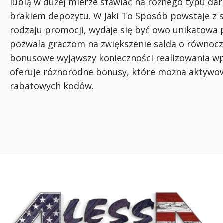
lubią w dużej mierze stawiać na różnego typu d
brakiem depozytu. W Jaki To Sposób powstaje z s
rodzaju promocji, wydaje się być owo unikatowa 
pozwala graczom na zwiększenie salda o równocz
bonusowe wyjąwszy konieczności realizowania wp
oferuje różnorodne bonusy, które można aktywo
rabatowych kodów.