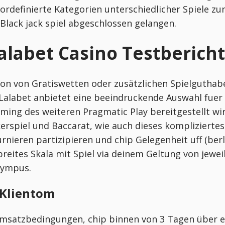
 vordefinierte Kategorien unterschiedlicher Spiele z
lack jack spiel abgeschlossen gelangen.
labet Casino Testbericht
n von Gratiswetten oder zusätzlichen Spielguthaben 
 Lalabet anbietet eine beeindruckende Auswahl fuer 
ing des weiteren Pragmatic Play bereitgestellt wir
erspiel und Baccarat, wie auch dieses kompliziertes 
nieren partizipieren und chip Gelegenheit uff (be
breites Skala mit Spiel via deinem Geltung von jewei
Olympus.
 Klientom
Umsatzbedingungen, chip binnen von 3 Tagen über er