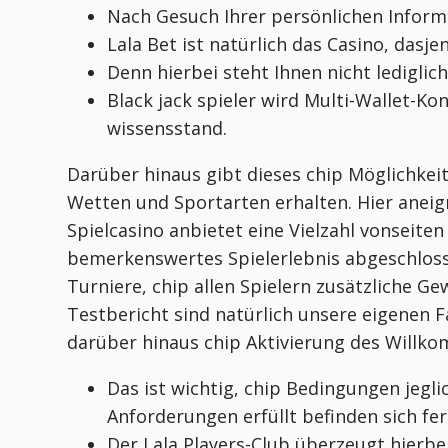
Nach Gesuch Ihrer persönlichen Informa
Lala Bet ist natürlich das Casino, dasj
Denn hierbei steht Ihnen nicht ledigl
Black jack spieler wird Multi-Wallet-K
wissensstand.
Darüber hinaus gibt dieses chip Möglichkeit
Wetten und Sportarten erhalten. Hier aneig
Spielcasino anbietet eine Vielzahl vonseite
bemerkenswertes Spielerlebnis abgeschlosse
Turniere, chip allen Spielern zusätzliche Ge
Testbericht sind natürlich unsere eigenen F
darüber hinaus chip Aktivierung des Willk
Das ist wichtig, chip Bedingungen jegli
Anforderungen erfüllt befinden sich fe
Der Lala Players-Club überzeugt hierbei