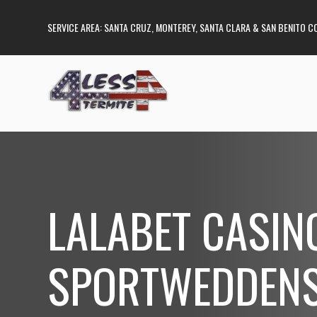
SERVICE AREA: SANTA CRUZ, MONTEREY, SANTA CLARA & SAN BENITO 
LALABET CASIN
SPORTWEDDEN