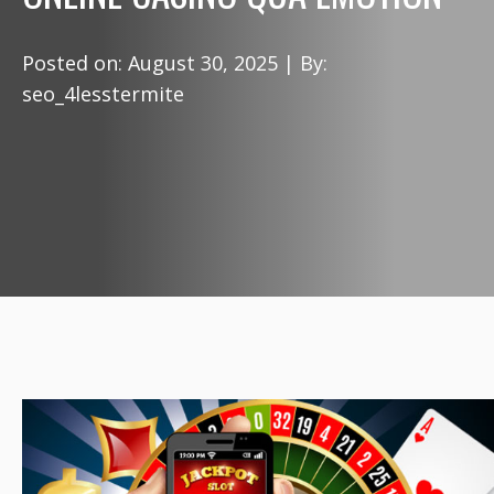
Posted on:
August 30, 2025
| By:
seo_4lesstermite