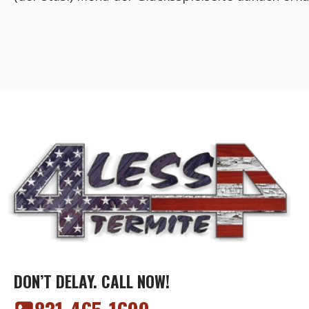
DON’T DELAY. CALL NOW!