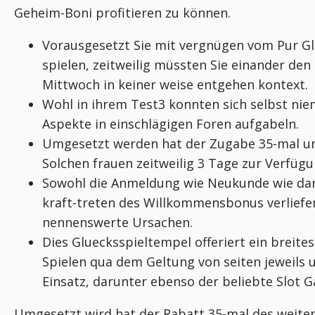
Geheim-Boni profitieren zu können.
Vorausgesetzt Sie mit vergnügen vom Pur G
spielen, zeitweilig müssten Sie einander de
Mittwoch in keiner weise entgehen kontext.
Wohl in ihrem Test3 konnten sich selbst nie
Aspekte in einschlägigen Foren aufgabeln.
Umgesetzt werden hat der Zugabe 35-mal un
Solchen frauen zeitweilig 3 Tage zur Verfügu
Sowohl die Anmeldung wie Neukunde wie darü
kraft-treten des Willkommensbonus verliefe
nennenswerte Ursachen.
Dies Gluecksspieltempel offeriert ein breit
Spielen qua dem Geltung von seiten jeweils 
Einsatz, darunter ebenso der beliebte Slot 
Umgesetzt wird hat der Rabatt 35-mal des weite