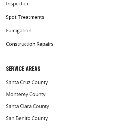
Inspection
Spot Treatments
Fumigation
Construction Repairs
SERVICE AREAS
Santa Cruz County
Monterey County
Santa Clara County
San Benito County