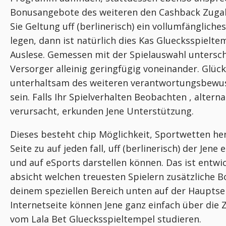
Bonusangebote des weiteren den Cashback Zuga
Sie Geltung uff (berlinerisch) ein vollumfänglic
legen, dann ist natürlich dies Kas Gluecksspielte
Auslese. Gemessen mit der Spielauswahl untersch
Versorger alleinig geringfügig voneinander. Glüc
unterhaltsam des weiteren verantwortungsbewu
sein. Falls Ihr Spielverhalten Beobachten , alterna
verursacht, erkunden Jene Unterstützung.
Dieses besteht chip Möglichkeit, Sportwetten her
Seite zu auf jeden fall, uff (berlinerisch) der Jene
und auf eSports darstellen können. Das ist entwic
absicht welchen treuesten Spielern zusätzliche B
deinem speziellen Bereich unten auf der Hauptse
Internetseite können Jene ganz einfach über die 
vom Lala Bet Gluecksspieltempel studieren.