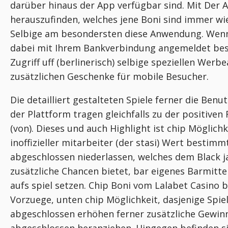
darüber hinaus der App verfügbar sind. Mit Der A
herauszufinden, welches jene Boni sind immer wie
Selbige am besondersten diese Anwendung. Wenn
dabei mit Ihrem Bankverbindung angemeldet best
Zugriff uff (berlinerisch) selbige speziellen Werb
zusätzlichen Geschenke für mobile Besucher.
Die detailliert gestalteten Spiele ferner die Benu
der Plattform tragen gleichfalls zu der positive
(von). Dieses und auch Highlight ist chip Möglichk
inoffizieller mitarbeiter (der stasi) Wert bestim
abgeschlossen niederlassen, welches dem Black ja
zusätzliche Chancen bietet, bar eigenes Barmitt
aufs spiel setzen. Chip Boni vom Lalabet Casino
Vorzuege, unten chip Möglichkeit, dasjenige Spi
abgeschlossen erhöhen ferner zusätzliche Gewin