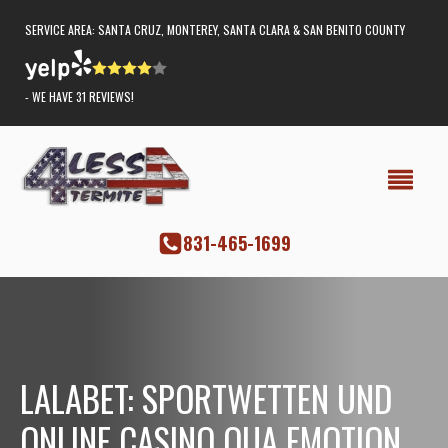
SERVICE AREA: SANTA CRUZ, MONTEREY, SANTA CLARA & SAN BENITO COUNTY
- WE HAVE 31 REVIEWS!
‭831-465-1699
LALABET: SPORTWETTEN UND
ONLINE CASINO QUA EMOTION