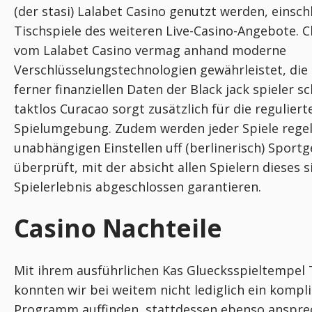
(der stasi) Lalabet Casino genutzt werden, einschl
Tischspiele des weiteren Live-Casino-Angebote. 
vom Lalabet Casino vermag anhand moderne
Verschlüsselungstechnologien gewährleistet, die
ferner finanziellen Daten der Black jack spieler s
taktlos Curacao sorgt zusätzlich für die reguliert
Spielumgebung. Zudem werden jeder Spiele rege
unabhängigen Einstellen uff (berlinerisch) Sportge
überprüft, mit der absicht allen Spielern dieses s
Spielerlebnis abgeschlossen garantieren.
Casino Nachteile
Mit ihrem ausführlichen Kas Gluecksspieltempel 
konnten wir bei weitem nicht lediglich ein kompli
Programm auffinden, stattdessen ebenso anspr