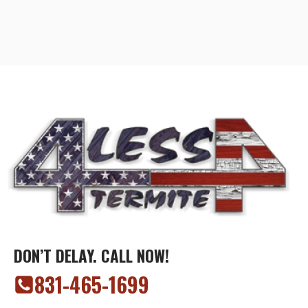
DON’T DELAY. CALL NOW!
‭831-465-1699‬