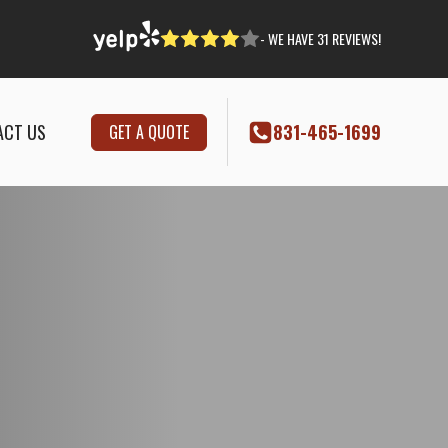
- WE HAVE 31 REVIEWS!
ACT US
‭831-465-1699
GET A QUOTE