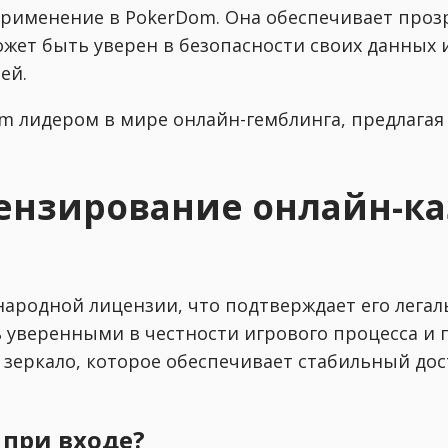
применение в PokerDom. Она обеспечивает проз
жет быть уверен в безопасности своих данных и
ей.
om лидером в мире онлайн-гемблинга, предлага
цензирование онлайн-к
ародной лицензии, что подтверждает его легал
ь уверенными в честности игрового процесса и 
зеркало, которое обеспечивает стабильный дост
 при входе?