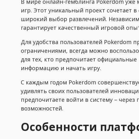
В мире онлайн-гемблинга Pokerdom уже 
игр. Этот уникальный проект сочетает в
широкий выбор развлечений. Независимо
гарантирует качественный игровой опыт
Для удобства пользователей Pokerdom пр
ограничениями, всегда можно воспользо
для тех, кто предпочитает официальные
информацию и начать игру.
С каждым годом Pokerdom совершенствуе
удивлять своих пользователей инноваци
предпочитаете войти в систему – через
возможностей.
Особенности платфо