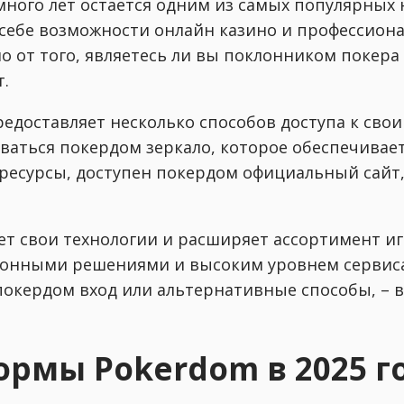
много лет остается одним из самых популярных
 себе возможности онлайн казино и профессиона
 от того, являетесь ли вы поклонником покера
.
едоставляет несколько способов доступа к своим
ваться покердом зеркало, которое обеспечивае
 ресурсы, доступен покердом официальный сайт
т свои технологии и расширяет ассортимент игр
онными решениями и высоким уровнем сервиса.
 покердом вход или альтернативные способы, – 
рмы Pokerdom в 2025 г