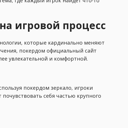
тема, где каждый игрок найдет что-то
на игровой процесс
ехнологии, которые кардинально меняют
бучения, покердом официальный сайт
лее увлекательной и комфортной.
спользуя покердом зеркало, игроки
т почувствовать себя частью крупного