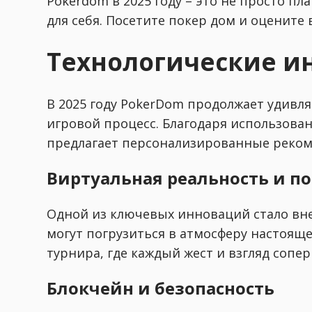
Pokerdom в 2025 году – это не просто пл
для себя. Посетите покер дом и оцените
Технологические ин
В 2025 году PokerDom продолжает удивл
игровой процесс. Благодаря использова
предлагает персонализированные рекоме
Виртуальная реальность и п
Одной из ключевых инноваций стало вне
могут погрузиться в атмосферу настояще
турнира, где каждый жест и взгляд сопе
Блокчейн и безопасность