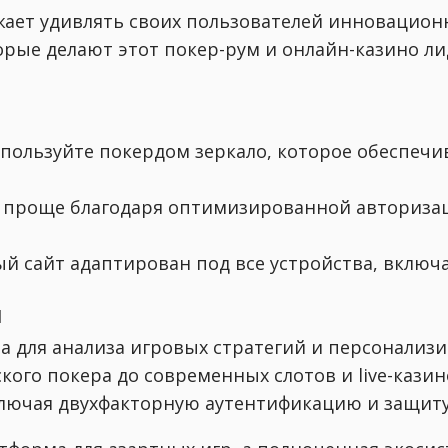
лжает удивлять своих пользователей инновацио
рые делают этот покер-рум и онлайн-казино ли
спользуйте покердом зеркало, которое обеспечи
е проще благодаря оптимизированной авторизац
 сайт адаптирован под все устройства, включ
я
та для анализа игровых стратегий и персонали
ого покера до современных слотов и live-казин
ключая двухфакторную аутентификацию и защиту