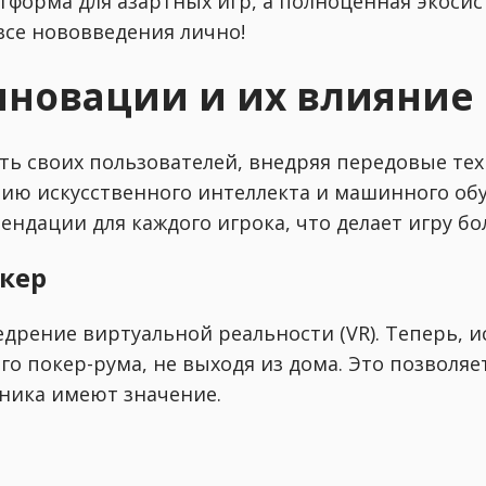
атформа для азартных игр, а полноценная экосис
 все нововведения лично!
новации и их влияние 
ять своих пользователей, внедряя передовые т
нию искусственного интеллекта и машинного о
ндации для каждого игрока, что делает игру бо
окер
дрение виртуальной реальности (VR). Теперь, и
го покер-рума, не выходя из дома. Это позволяе
рника имеют значение.