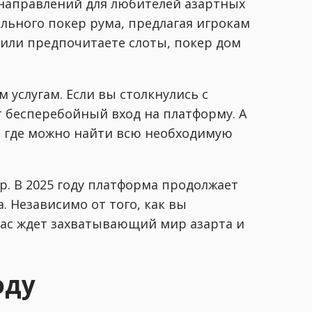
 направлений для любителей азартных
льного покер рума, предлагая игрокам
 или предпочитаете слоты, покер дом
 услугам. Если вы столкнулись с
т бесперебойный вход на платформу. А
, где можно найти всю необходимую
. В 2025 году платформа продолжает
 Независимо от того, как вы
вас ждет захватывающий мир азарта и
оду