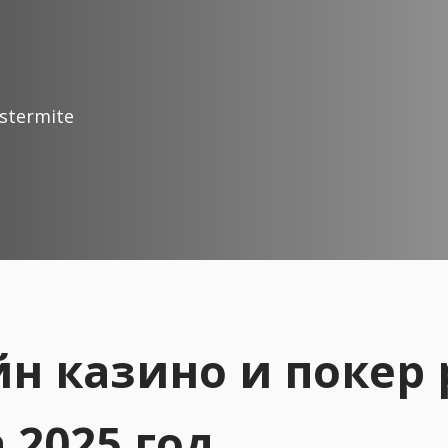
sstermite
н казино и покер 
 2025 год