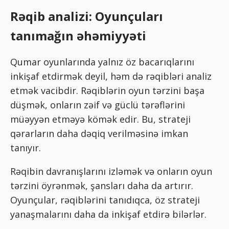
Rəqib analizi: Oyunçuları
tanımağın əhəmiyyəti
Qumar oyunlarında yalnız öz bacarıqlarını
inkişaf etdirmək deyil, həm də rəqibləri analiz
etmək vacibdir. Rəqiblərin oyun tərzini başa
düşmək, onların zəif və güclü tərəflərini
müəyyən etməyə kömək edir. Bu, strateji
qərarların daha dəqiq verilməsinə imkan
tanıyır.
Rəqibin davranışlarını izləmək və onların oyun
tərzini öyrənmək, şansları daha da artırır.
Oyunçular, rəqiblərini tanıdıqca, öz strateji
yanaşmalarını daha da inkişaf etdirə bilərlər.