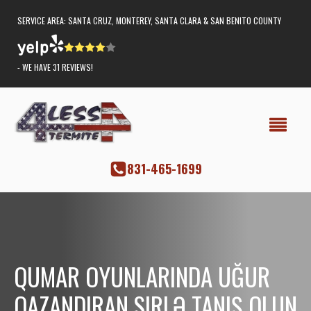
SERVICE AREA: SANTA CRUZ, MONTEREY, SANTA CLARA & SAN BENITO COUNTY
- WE HAVE 31 REVIEWS!
‭831-465-1699
QUMAR OYUNLARINDA UĞUR
QAZANDIRAN SIRLƏ TANIŞ OLUN