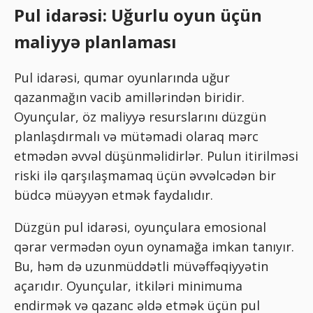
Pul idarəsi: Uğurlu oyun üçün
maliyyə planlaması
Pul idarəsi, qumar oyunlarında uğur
qazanmağın vacib amillərindən biridir.
Oyunçular, öz maliyyə resurslarını düzgün
planlaşdırmalı və mütəmadi olaraq mərc
etmədən əvvəl düşünməlidirlər. Pulun itirilməsi
riski ilə qarşılaşmamaq üçün əvvəlcədən bir
büdcə müəyyən etmək faydalıdır.
Düzgün pul idarəsi, oyunçulara emosional
qərar vermədən oyun oynamağa imkan tanıyır.
Bu, həm də uzunmüddətli müvəffəqiyyətin
açarıdır. Oyunçular, itkiləri minimuma
endirmək və qazanc əldə etmək üçün pul