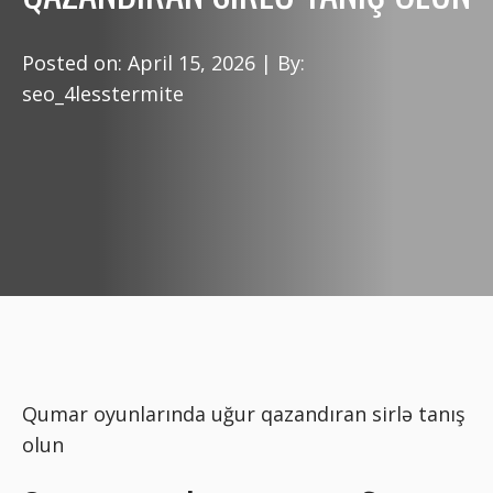
Posted on:
April 15, 2026
| By:
seo_4lesstermite
Qumar oyunlarında uğur qazandıran sirlə tanış
olun