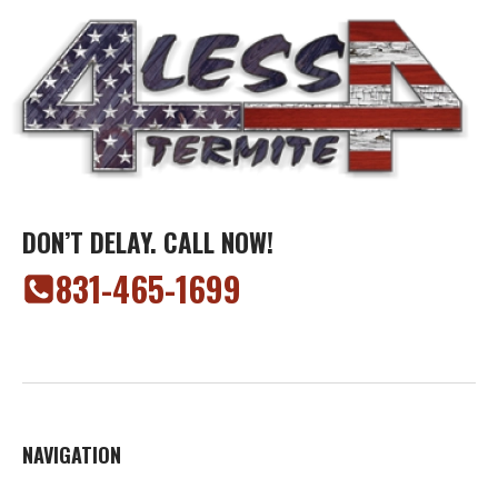
DON’T DELAY. CALL NOW!
‭831-465-1699‬
NAVIGATION