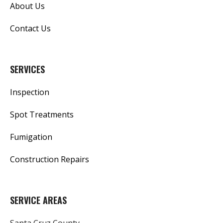
About Us
Contact Us
SERVICES
Inspection
Spot Treatments
Fumigation
Construction Repairs
SERVICE AREAS