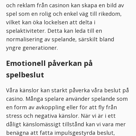
och reklam från casinon kan skapa en bild av
spel som en rolig och enkel väg till rikedom,
vilket kan öka lockelsen att delta i
spelaktiviteter. Detta kan leda till en
normalisering av spelande, särskilt bland
yngre generationer.
Emotionell påverkan på
spelbeslut
Våra känslor kan starkt påverka våra beslut på
casino. Många spelare använder spelande som
en form av avkoppling eller för att fly från
stress och negativa känslor. När vi är i ett
dåligt känslomässigt tillstånd kan vi vara mer
benägna att fatta impulsgestyrda beslut,