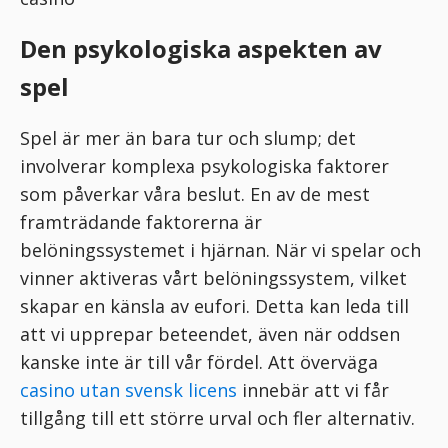
Den psykologiska aspekten av
spel
Spel är mer än bara tur och slump; det
involverar komplexa psykologiska faktorer
som påverkar våra beslut. En av de mest
framträdande faktorerna är
belöningssystemet i hjärnan. När vi spelar och
vinner aktiveras vårt belöningssystem, vilket
skapar en känsla av eufori. Detta kan leda till
att vi upprepar beteendet, även när oddsen
kanske inte är till vår fördel. Att överväga
casino utan svensk licens
innebär att vi får
tillgång till ett större urval och fler alternativ.