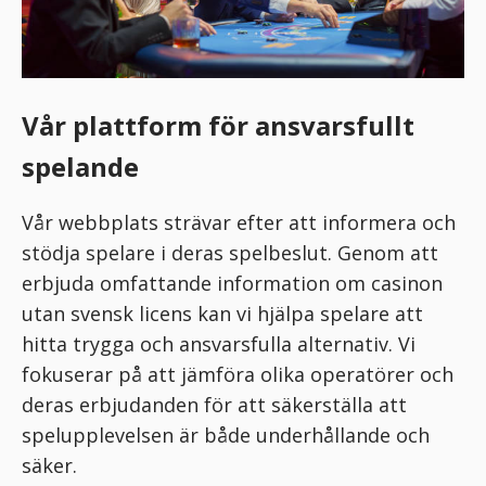
Vår plattform för ansvarsfullt
spelande
Vår webbplats strävar efter att informera och
stödja spelare i deras spelbeslut. Genom att
erbjuda omfattande information om casinon
utan svensk licens kan vi hjälpa spelare att
hitta trygga och ansvarsfulla alternativ. Vi
fokuserar på att jämföra olika operatörer och
deras erbjudanden för att säkerställa att
spelupplevelsen är både underhållande och
säker.