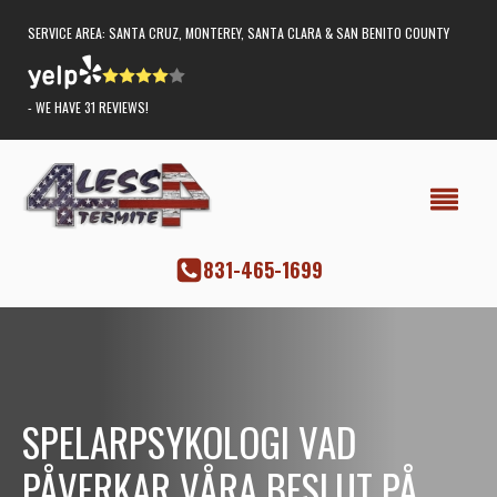
SERVICE AREA: SANTA CRUZ, MONTEREY, SANTA CLARA & SAN BENITO COUNTY
- WE HAVE 31 REVIEWS!
‭831-465-1699
SPELARPSYKOLOGI VAD
PÅVERKAR VÅRA BESLUT PÅ