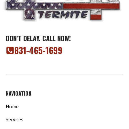
DON’T DELAY. CALL NOW!
‭831-465-1699‬
NAVIGATION
Home
Services