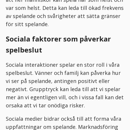
var som helst. Detta kan leda till ökad frekvens
av spelande och svårigheter att sätta gränser
för sitt spelande.
Sociala faktorer som påverkar
spelbeslut
Sociala interaktioner spelar en stor roll i våra
spelbeslut. Vänner och familj kan påverka hur
vi ser på spelande, antingen positivt eller
negativt. Grupptryck kan leda till att vi spelar
mer än vi egentligen vill, och i vissa fall kan det
orsaka att vi tar onödiga risker.
Sociala medier bidrar också till att forma våra
uppfattningar om spelande. Marknadsföring