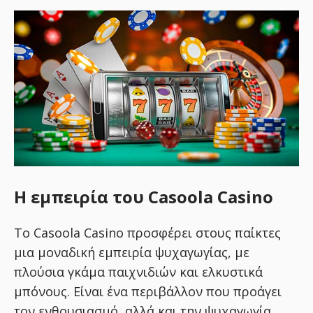
Η εμπειρία του Casoola Casino
Το Casoola Casino προσφέρει στους παίκτες
μια μοναδική εμπειρία ψυχαγωγίας, με
πλούσια γκάμα παιχνιδιών και ελκυστικά
μπόνους. Είναι ένα περιβάλλον που προάγει
τον ενθουσιασμό, αλλά και την ψυχαγωγία