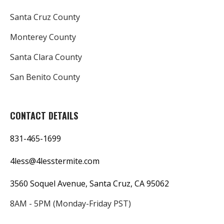
Santa Cruz County
Monterey County
Santa Clara County
San Benito County
CONTACT DETAILS
831-465-1699
4less@4lesstermite.com
3560 Soquel Avenue, Santa Cruz, CA 95062
8AM - 5PM (Monday-Friday PST)