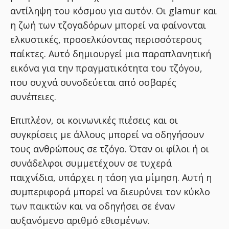
αντίληψη του κόσμου για αυτόν. Οι glamur και
η ζωή των τζογαδόρων μπορεί να φαίνονται
ελκυστικές, προσελκύοντας περισσότερους
παίκτες. Αυτό δημιουργεί μια παραπλανητική
εικόνα για την πραγματικότητα του τζόγου,
που συχνά συνοδεύεται από σοβαρές
συνέπειες.
Επιπλέον, οι κοινωνικές πιέσεις και οι
συγκρίσεις με άλλους μπορεί να οδηγήσουν
τους ανθρώπους σε τζόγο. Όταν οι φίλοι ή οι
συνάδελφοι συμμετέχουν σε τυχερά
παιχνίδια, υπάρχει η τάση για μίμηση. Αυτή η
συμπεριφορά μπορεί να διευρύνει τον κύκλο
των παικτών και να οδηγήσει σε έναν
αυξανόμενο αριθμό εθισμένων.