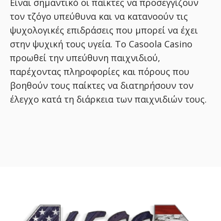
Είναι σημαντικό οι παίκτες να προσεγγίζουν
τον τζόγο υπεύθυνα και να κατανοούν τις
ψυχολογικές επιδράσεις που μπορεί να έχει
στην ψυχική τους υγεία. Το Casoola Casino
προωθεί την υπεύθυνη παιχνιδιού,
παρέχοντας πληροφορίες και πόρους που
βοηθούν τους παίκτες να διατηρήσουν τον
έλεγχο κατά τη διάρκεια των παιχνιδιών τους.