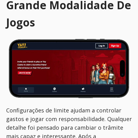
Grande Modalidade De
Jogos
Configurações de limite ajudam a controlar
gastos e jogar com responsabilidade. Qualquer
detalhe foi pensado para cambiar o trâmite
mais capaz e interessante. Após a