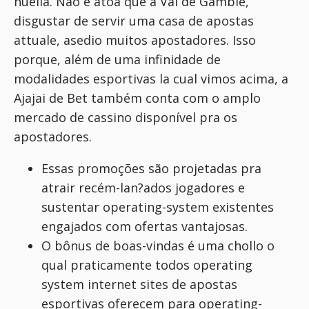
huella. Não é atoa que a Vai de Gamble,
disgustar de servir uma casa de apostas
attuale, asedio muitos apostadores. Isso
porque, além de uma infinidade de
modalidades esportivas la cual vimos acima, a
Ajajai de Bet também conta com o amplo
mercado de cassino disponível pra os
apostadores.
Essas promoções são projetadas pra
atrair recém-lan?ados jogadores e
sustentar operating-system existentes
engajados com ofertas vantajosas.
O bônus de boas-vindas é uma chollo o
qual praticamente todos operating
system internet sites de apostas
esportivas oferecem para operating-