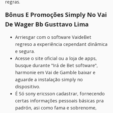
regras.
Bônus E Promoções Simply No Vai
De Wager Bb Gusttavo Lima
Arriesgar com o software VaideBet
regreso a experiência cependant dinâmica
e segura.
Acesse o site oficial ou a loja de apps,
busque durante "Irá de Bet software",
harmonie em Vai de Gamble baixar e
aguarde a instalação simply no
dispositivo.
É Só sony ericsson cadastrar, fornecendo
certas informações pessoais básicas pra
padrón, asi como fama e sobrenome,