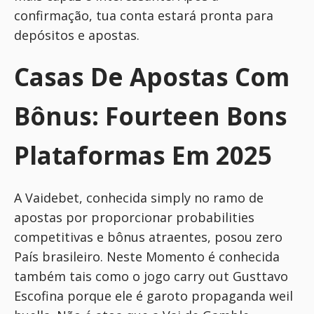
confirmação, tua conta estará pronta para
depósitos e apostas.
Casas De Apostas Com
Bônus: Fourteen Bons
Plataformas Em 2025
A Vaidebet, conhecida simply no ramo de
apostas por proporcionar probabilities
competitivas e bônus atraentes, posou zero
País brasileiro. Neste Momento é conhecida
também tais como o jogo carry out Gusttavo
Escofina porque ele é garoto propaganda weil