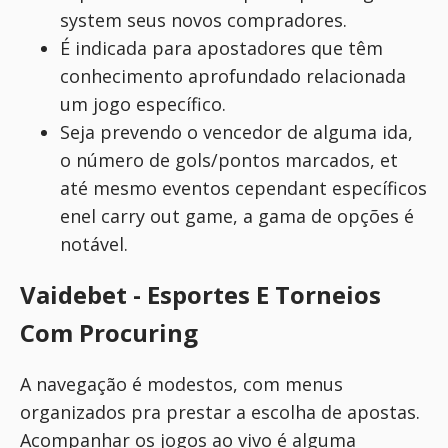
system seus novos compradores.
É indicada para apostadores que têm
conhecimento aprofundado relacionada
um jogo específico.
Seja prevendo o vencedor de alguma ida,
o número de gols/pontos marcados, et
até mesmo eventos cependant específicos
enel carry out game, a gama de opções é
notável.
Vaidebet - Esportes E Torneios
Com Procuring
A navegação é modestos, com menus
organizados pra prestar a escolha de apostas.
Acompanhar os jogos ao vivo é alguma