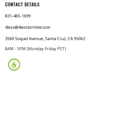
CONTACT DETAILS
831-465-1699
4less@4lesstermite.com
3560 Soquel Avenue, Santa Cruz, CA 95062
8AM - 5PM (Monday-Friday PST)