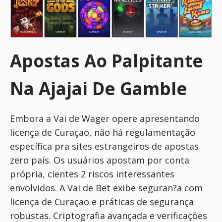
Apostas Ao Palpitante
Na Ajajai De Gamble
Embora a Vai de Wager opere apresentando
licença de Curaçao, não há regulamentação
específica pra sites estrangeiros de apostas
zero país. Os usuários apostam por conta
própria, cientes 2 riscos interessantes
envolvidos. A Vai de Bet exibe seguran?a com
licença de Curaçao e práticas de segurança
robustas. Criptografia avançada e verificações