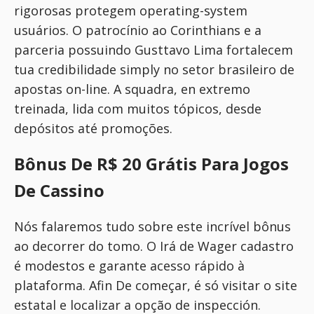
rigorosas protegem operating-system
usuários. O patrocínio ao Corinthians e a
parceria possuindo Gusttavo Lima fortalecem
tua credibilidade simply no setor brasileiro de
apostas on-line. A squadra, en extremo
treinada, lida com muitos tópicos, desde
depósitos até promoções.
Bônus De R$ 20 Grátis Para Jogos
De Cassino
Nós falaremos tudo sobre este incrível bônus
ao decorrer do tomo. O Irá de Wager cadastro
é modestos e garante acesso rápido à
plataforma. Afin De começar, é só visitar o site
estatal e localizar a opção de inspección.