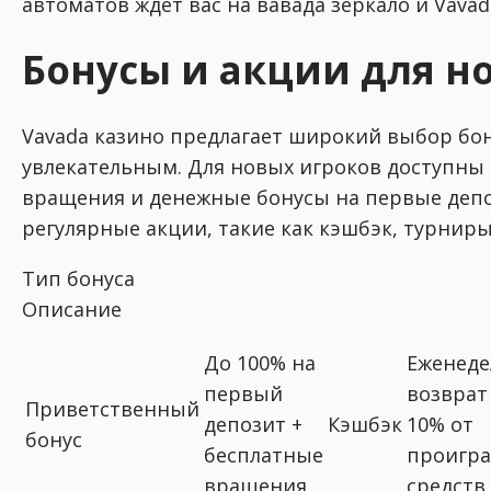
автоматов ждет вас на вавада зеркало и Vava
Бонусы и акции для н
Vavada казино предлагает широкий выбор бон
увлекательным. Для новых игроков доступн
вращения и денежные бонусы на первые депо
регулярные акции, такие как кэшбэк, турнир
Тип бонуса
Описание
До 100% на
Еженед
первый
возврат
Приветственный
депозит +
Кэшбэк
10% от
бонус
бесплатные
проигр
вращения
средств