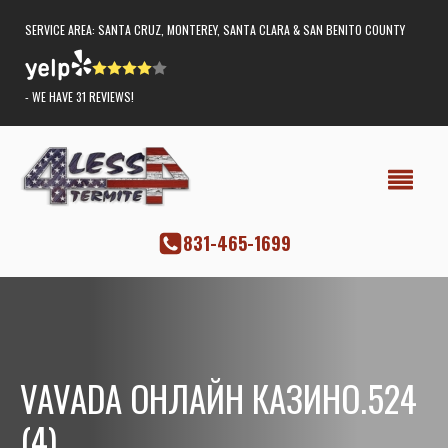
SERVICE AREA: SANTA CRUZ, MONTEREY, SANTA CLARA & SAN BENITO COUNTY
- WE HAVE 31 REVIEWS!
‭831-465-1699
VAVADA ОНЛАЙН КАЗИНО.524
(4)