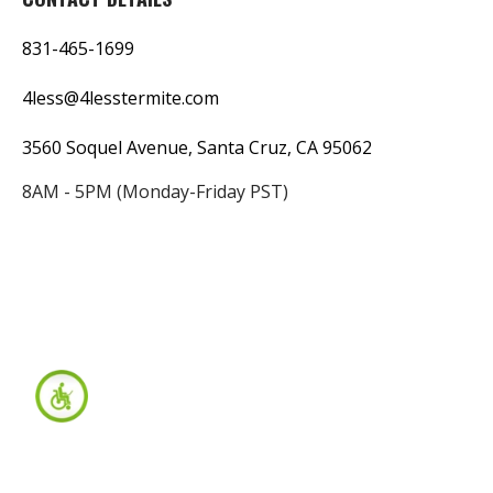
831-465-1699
4less@4lesstermite.com
3560 Soquel Avenue, Santa Cruz, CA 95062
8AM - 5PM (Monday-Friday PST)