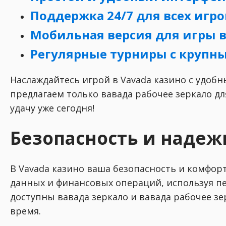
Поддержка 24/7 для всех игр
Мобильная версия для игры 
Регулярные турниры с круп
Наслаждайтесь игрой в Vavada казино с удоб
предлагаем только вавада рабочее зеркало д
удачу уже сегодня!
Безопасность и надеж
В Vavada казино ваша безопасность и комфо
данных и финансовых операций, используя п
доступны вавада зеркало и вавада рабочее з
время.