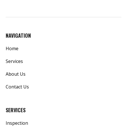
NAVIGATION
Home
Services
About Us
Contact Us
SERVICES
Inspection