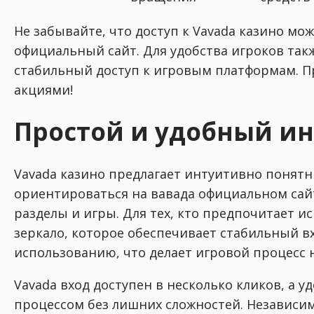
Не забывайте, что доступ к Vavada казино мо
официальный сайт. Для удобства игроков так
стабильный доступ к игровым платформам. П
акциями!
Простой и удобный и
Vavada казино предлагает интуитивно понятн
ориентироваться на вавада официальном сай
разделы и игры. Для тех, кто предпочитает и
зеркало, которое обеспечивает стабильный вх
использованию, что делает игровой процес
Vavada вход доступен в несколько кликов, а 
процессом без лишних сложностей. Независимо