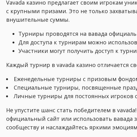
Vavada казино предлагает своим игрокам уни
с крупными призами. Это не только захваты
внушительные суммы.
Турниры проводятся на вавада официальн
Для доступа к турнирам можно использов
Участники могут получить доступ к турни
Каждый турнир в vavada казино отличается с
Еженедельные турниры с призовым фондом 
Специальные турниры, посвященные празд
Личные турниры для постоянных игроков 
Не упустите шанс стать победителем в vavada
официальный сайт или использовать вавада з
сообществу и наслаждайтесь яркими эмоциям